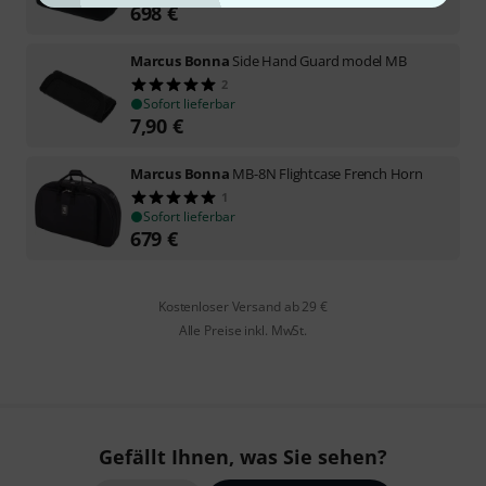
698
€
Marcus Bonna
Side Hand Guard model MB
2
Sofort lieferbar
7,90
€
Marcus Bonna
MB-8N Flightcase French Horn
1
Sofort lieferbar
679
€
Kostenloser Versand ab 29 €
Alle Preise inkl. MwSt.
Gefällt Ihnen, was Sie sehen?