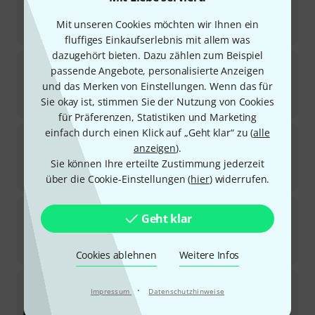
4
Sofort lieferbar
Mit unseren Cookies möchten wir Ihnen ein
659
€
fluffiges Einkaufserlebnis mit allem was
dazugehört bieten. Dazu zählen zum Beispiel
Marcus Bonna
MB-3N Case for French Horn
passende Angebote, personalisierte Anzeigen
2
und das Merken von Einstellungen. Wenn das für
Sofort lieferbar
Sie okay ist, stimmen Sie der Nutzung von Cookies
598
€
für Präferenzen, Statistiken und Marketing
einfach durch einen Klick auf „Geht klar“ zu (
alle
Marcus Bonna
Shoulder Strap with loops
anzeigen
).
4
Sofort lieferbar
Sie können Ihre erteilte Zustimmung jederzeit
19,90
€
über die Cookie-Einstellungen (
hier
) widerrufen.
Marcus Bonna
Clips 4ever
Geht klar
3
Sofort lieferbar
2,90
€
Cookies ablehnen
Weitere Infos
Marcus Bonna
MB-6N Flightcase French Horn
·
Impressum
Datenschutzhinweise
1
Sofort lieferbar