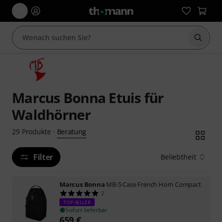
Suche 
Marcus Bonna Etuis für
Waldhörner
Beratung
29
Produkte
·
Filter
Beliebtheit
Marcus Bonna
MB-5 Case French Horn Compact
2
TOP-SELLER
Sofort lieferbar
659
€