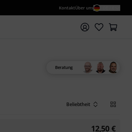
Kontakt
Über uns
DE / €
e mit Suchwort {searchTerm} starten
Beratung
Beliebtheit
12,50
€