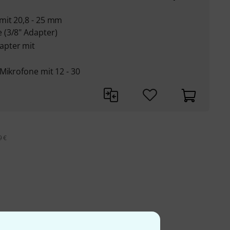
mit 20,8 - 25 mm
 (3/8" Adapter)
apter mit
Mikrofone mit 12 - 30
9 €