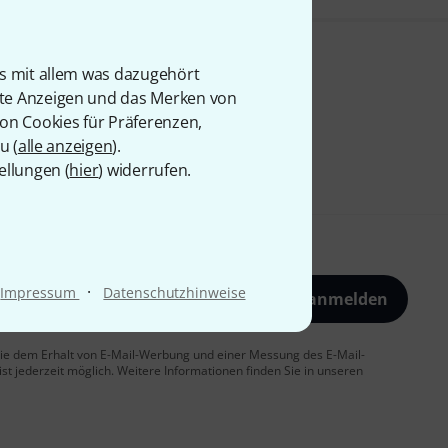
is mit allem was dazugehört
rte Anzeigen und das Merken von
von Cookies für Präferenzen,
u (
alle anzeigen
).
ellungen (
hier
) widerrufen.
·
Impressum
Datenschutzhinweise
Jetzt anmelden
 Sie dem Erhalt von E-Mail-Werbung und einer Messung des E-Mail-
t jederzeit möglich. Weitere Informationen finden Sie in unseren