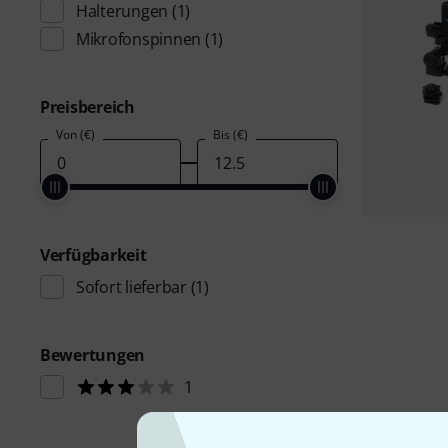
Halterungen
(1)
Mikrofonspinnen
(1)
Preisbereich
Von (€)
Bis (€)
Verfügbarkeit
Sofort lieferbar
(1)
Bewertungen
1