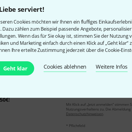
Liebe serviert!
Gefällt Ihnen, was Sie sehen?
seren Cookies möchten wir Ihnen ein fluffiges Einkaufserlebn
n. Dazu zählen zum Beispiel passende Angebote, personalisie
llungen. Wenn das für Sie okay ist, stimmen Sie der Nutzung 
Teilen
Hilfe & Feedback
tiken und Marketing einfach durch einen Klick auf „Geht klar“ z
nnen Ihre erteilte Zustimmung jederzeit über die Cookie-Einst
Cookies ablehnen
Weitere Infos
Geht klar
E-Mail-Adresse
*
 gewinne mit etwas Glück
50€
!
Mit Klick auf „Jetzt anmelden“ stimmen
Nutzungsverhaltens zu. Die Abmeldung is
Datenschutzhinweisen
.
* Pflichtfeld