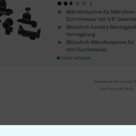
2
Mikrofonspinne für Mikrofone 
Durchmesser mit 5/8" Gewinde
Blitzschuh Kamera Montagead
Verriegelung
Blitzschuh Mikrofonspinne für 
mm Durchmesser
Sofort lieferbar
Kostenloser Versand ab 2
Alle Preise inkl. MwSt.