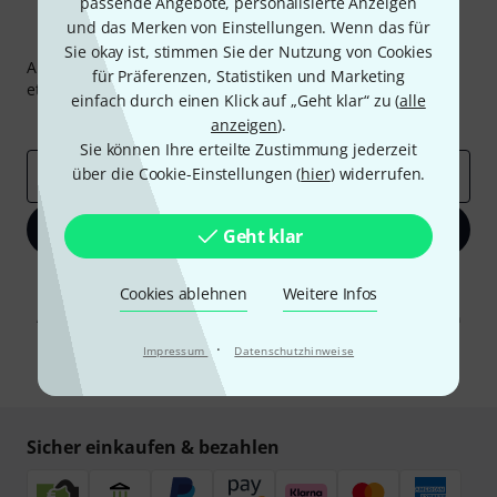
passende Angebote, personalisierte Anzeigen
und das Merken von Einstellungen. Wenn das für
Thomann Newsletter
Sie okay ist, stimmen Sie der Nutzung von Cookies
Abonniere den Thomann Newsletter und gewinne mit
für Präferenzen, Statistiken und Marketing
etwas Glück einen von
50 Gutscheinen
über jeweils
50€
!
einfach durch einen Klick auf „Geht klar“ zu (
alle
Inspirierende Beiträge
Deals
Thomann Insights
anzeigen
).
Sie können Ihre erteilte Zustimmung jederzeit
über die Cookie-Einstellungen (
hier
) widerrufen.
E-Mail-Adresse
*
Jetzt anmelden
Geht klar
Mit Klick auf „Jetzt anmelden“ stimmen Sie dem Erhalt von E-Mail-
Cookies ablehnen
Weitere Infos
Werbung und einer Messung des E-Mail-Nutzungsverhaltens zu. Die
Abmeldung ist jederzeit möglich. Weitere Informationen finden Sie in
unseren
Datenschutzhinweisen
.
·
Impressum
Datenschutzhinweise
* Pflichtfeld
Sicher einkaufen & bezahlen