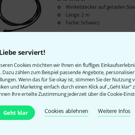
Winkelstecker auf geraden Ste
Länge: 2 m
Farbe: Schwarz
Sofort lieferbar
Liebe serviert!
Kostenloser Versand ab 2
seren Cookies möchten wir Ihnen ein fluffiges Einkaufserlebn
Alle Preise inkl. MwSt.
n. Dazu zählen zum Beispiel passende Angebote, personalisie
llungen. Wenn das für Sie okay ist, stimmen Sie der Nutzung 
tiken und Marketing einfach durch einen Klick auf „Geht klar“ z
nnen Ihre erteilte Zustimmung jederzeit über die Cookie-Einst
Gefällt Ihnen, was Sie sehen?
Cookies ablehnen
Weitere Infos
Geht klar
Teilen
Hilfe & Feedback