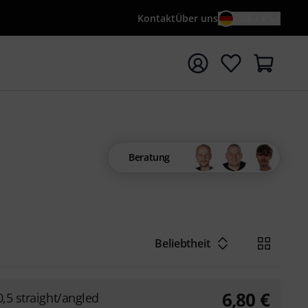
Kontakt
Über uns
DE / €
e mit Suchwort {searchTerm} starten
Beratung
Beliebtheit
6,80
€
0,5 straight/angled