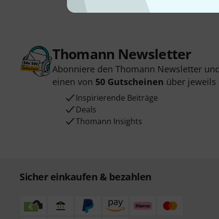
Thomann Newsletter
Abonniere den Thomann Newsletter und
einen von
50 Gutscheinen
über jeweils
Inspirierende Beiträge
Deals
Thomann Insights
Sicher einkaufen & bezahlen