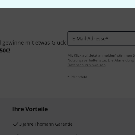
E-Mail-Adresse
*
 gewinne mit etwas Glück
50€
!
Mit Klick auf „Jetzt anmelden“ stimmen
Nutzungsverhaltens zu. Die Abmeldung is
Datenschutzhinweisen
.
* Pflichtfeld
Ihre Vorteile
3 Jahre Thomann Garantie