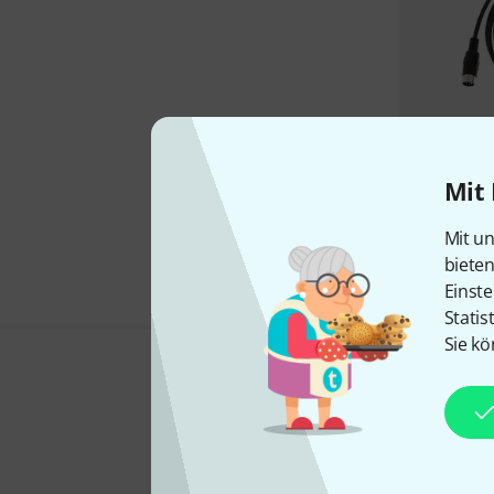
Mit 
Mit un
biete
Einste
Statis
Sie kö