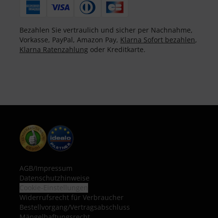
Bezahlen Sie vertraulich und sicher per Nachnahme,
Vorkasse, PayPal, Amazon Pay,
Klarna Sofort bezahlen
,
Klarna Ratenzahlung
oder Kreditkarte.
AGB
/
Impressum
Datenschutzhinweise
Cookie-Einstellungen
Widerrufsrecht für Verbraucher
Bestellvorgang/Vertragsabschluss
Mängelhaftungsrecht