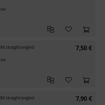
cker
7,50
€
1M straight/angled
cker
7,90
€
2M straight/angled