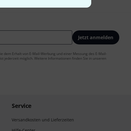
Jetzt anmelden
 Sie dem Erhalt von E-Mail-Werbung und einer Messung des E-Mail-
t jederzeit möglich. Weitere Informationen finden Sie in unseren
Service
Versandkosten und Lieferzeiten
Hilfe-Center