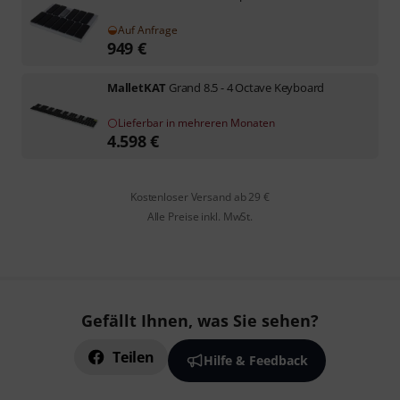
Auf Anfrage
949
€
MalletKAT
Grand 8.5 - 4 Octave Keyboard
Lieferbar in mehreren Monaten
4.598
€
Kostenloser Versand ab 29 €
Alle Preise inkl. MwSt.
Gefällt Ihnen, was Sie sehen?
Teilen
Hilfe & Feedback