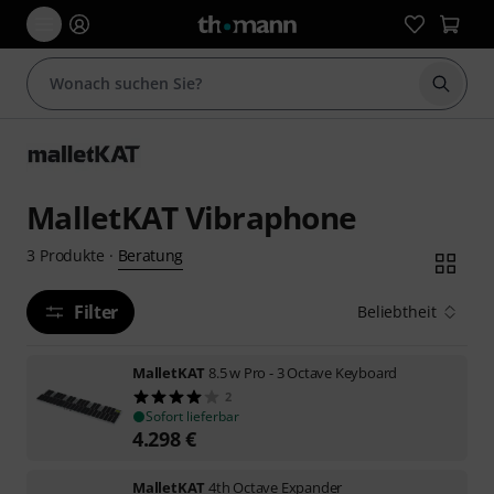
Suche 
MalletKAT Vibraphone
Beratung
3
Produkte
·
Filter
Beliebtheit
MalletKAT
8.5 w Pro - 3 Octave Keyboard
2
Sofort lieferbar
4.298
€
MalletKAT
4th Octave Expander