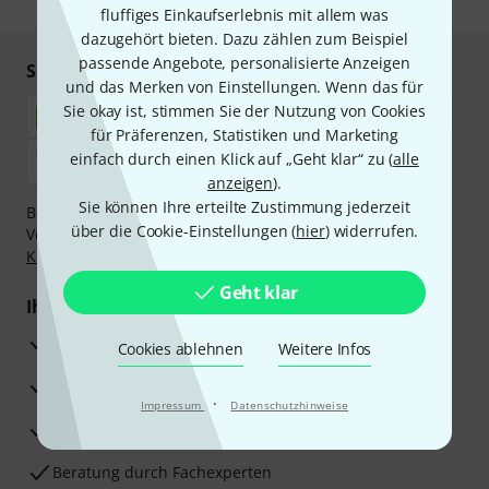
fluffiges Einkaufserlebnis mit allem was
dazugehört bieten. Dazu zählen zum Beispiel
passende Angebote, personalisierte Anzeigen
Sicher einkaufen & bezahlen
und das Merken von Einstellungen. Wenn das für
Sie okay ist, stimmen Sie der Nutzung von Cookies
für Präferenzen, Statistiken und Marketing
einfach durch einen Klick auf „Geht klar“ zu (
alle
anzeigen
).
Sie können Ihre erteilte Zustimmung jederzeit
Bezahlen Sie vertraulich und sicher per Nachnahme,
über die Cookie-Einstellungen (
hier
) widerrufen.
Vorkasse, PayPal, Amazon Pay,
Klarna Sofort bezahlen
,
Klarna Ratenzahlung
oder Kreditkarte.
Geht klar
Ihre Vorteile
3 Jahre Thomann Garantie
Cookies ablehnen
Weitere Infos
30 Tage Money-Back-Garantie
·
Impressum
Datenschutzhinweise
Reparaturservice
Beratung durch Fachexperten