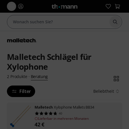
Suche 
Malletech Schlägel für
Xylophone
Beratung
2
Produkte
·
Filter
Beliebtheit
Malletech
Xylophone Mallets BB34
40
Lieferbar in mehreren Monaten
42
€