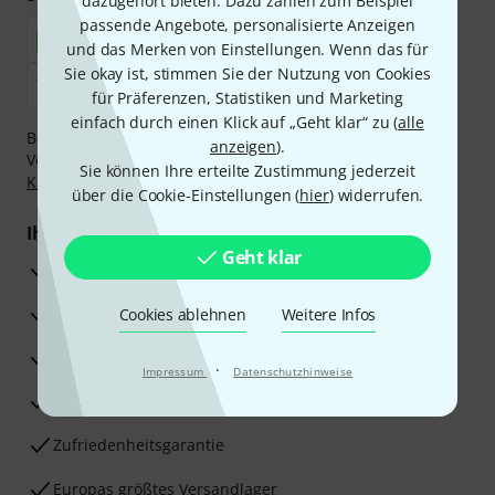
dazugehört bieten. Dazu zählen zum Beispiel
passende Angebote, personalisierte Anzeigen
und das Merken von Einstellungen. Wenn das für
Sie okay ist, stimmen Sie der Nutzung von Cookies
für Präferenzen, Statistiken und Marketing
einfach durch einen Klick auf „Geht klar“ zu (
alle
Bezahlen Sie vertraulich und sicher per Nachnahme,
anzeigen
).
Vorkasse, PayPal, Amazon Pay,
Klarna Sofort bezahlen
,
Sie können Ihre erteilte Zustimmung jederzeit
Klarna Ratenzahlung
oder Kreditkarte.
über die Cookie-Einstellungen (
hier
) widerrufen.
Ihre Vorteile
Geht klar
3 Jahre Thomann Garantie
30 Tage Money-Back-Garantie
Cookies ablehnen
Weitere Infos
Reparaturservice
·
Impressum
Datenschutzhinweise
Beratung durch Fachexperten
Zufriedenheitsgarantie
Europas größtes Versandlager