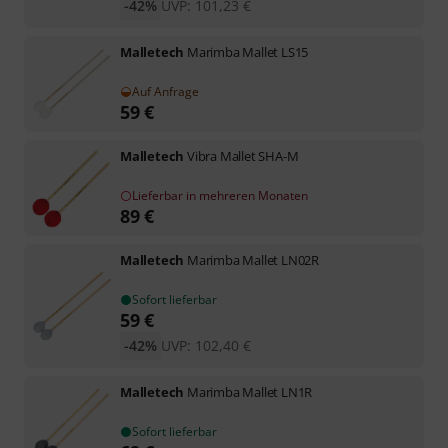
-42%
UVP:
101,23
€
Malletech
Marimba Mallet LS15
Auf Anfrage
59
€
Malletech
Vibra Mallet SHA-M
Lieferbar in mehreren Monaten
89
€
Malletech
Marimba Mallet LN02R
Sofort lieferbar
59
€
-42%
UVP:
102,40
€
Malletech
Marimba Mallet LN1R
Sofort lieferbar