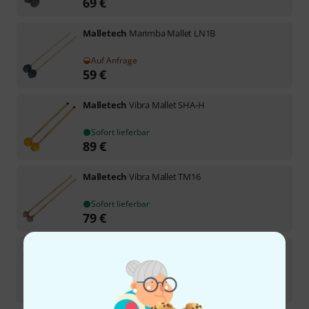
69
€
Malletech
Marimba Mallet LN1B
Auf Anfrage
59
€
Malletech
Vibra Mallet SHA-H
Sofort lieferbar
89
€
Malletech
Vibra Mallet TM16
Sofort lieferbar
79
€
Malletech
Marimba Mallet LS15L
Jetzt vorbestellbar
59
€