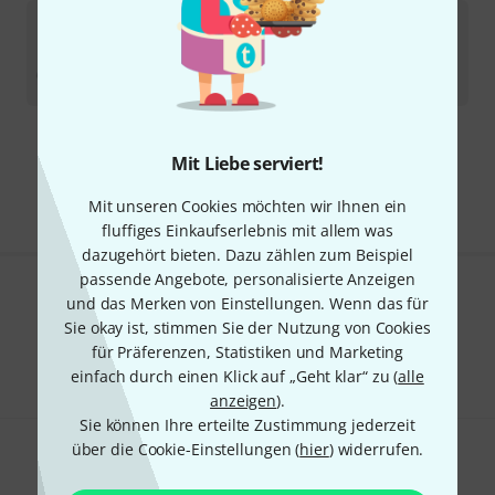
Malletech
Marimba Mallet LN2B
Sofort lieferbar
59
€
Kostenloser Versand ab 29 €
Mit Liebe serviert!
Alle Preise inkl. MwSt.
Mit unseren Cookies möchten wir Ihnen ein
fluffiges Einkaufserlebnis mit allem was
dazugehört bieten. Dazu zählen zum Beispiel
passende Angebote, personalisierte Anzeigen
und das Merken von Einstellungen. Wenn das für
Gefällt Ihnen, was Sie sehen?
Sie okay ist, stimmen Sie der Nutzung von Cookies
Teilen
für Präferenzen, Statistiken und Marketing
Hilfe & Feedback
einfach durch einen Klick auf „Geht klar“ zu (
alle
anzeigen
).
Sie können Ihre erteilte Zustimmung jederzeit
über die Cookie-Einstellungen (
hier
) widerrufen.