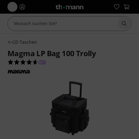
Suche 
CD Taschen
Magma LP Bag 100 Trolly
4.6 von 5 Sternen aus 70 Kundenbewertungen
(
70
)