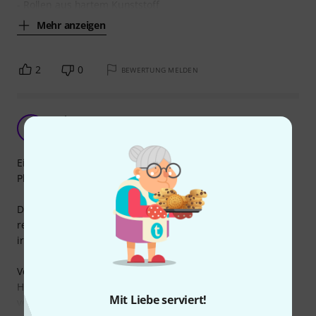
- Rollen aus hartem Kunststoff
Mehr anzeigen
2
0
BEWERTUNG MELDEN
geht so!
A
Anonym 05.01.2016
Ein einigermaßen brauchbarer Trolley. Definitiv genug
Platz.
Das Obermaterial ist allerdings nicht besonders stabil und
reibt sich schnell auf oder reißt ein, wenn man mal
irgendwo hängen bleibt. Soll ja vorkommen.
Vor allem aber der ohrenbetäubende Lärm, den die
Hartplastikrollen auf nahezu jedem Untergrund
Mit Liebe serviert!
verursachen sorgt dafür, dass ich das