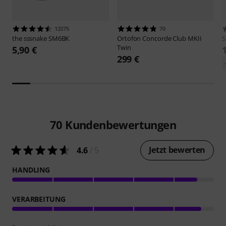
12375
70
the sssnake
SM6BK
Ortofon
Concorde Club MKII
S
Twin
5,90 €
299 €
70
Kundenbewertungen
Jetzt bewerten
4.6
/ 5
HANDLING
VERARBEITUNG