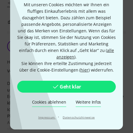
Mehr anzeigen
Mit unseren Cookies möchten wir Ihnen ein
fluffiges Einkaufserlebnis mit allem was
dazugehört bieten. Dazu zählen zum Beispiel
1
0
BEWERTUNG MELDEN
passende Angebote, personalisierte Anzeigen
und das Merken von Einstellungen. Wenn das für
Sie okay ist, stimmen Sie der Nutzung von Cookies
Im Großen und Ganzen ein guter Begleiter
für Präferenzen, Statistiken und Marketing
S
Spöki 07.04.2020
einfach durch einen Klick auf „Geht klar“ zu (
alle
anzeigen
).
Handling
Sie können Ihre erteilte Zustimmung jederzeit
über die Cookie-Einstellungen (
hier
) widerrufen.
Verarbeitung
Der Trolley ist bei mir nun seit einem guten Jahr im Einsatz
Geht klar
und erfüllt im Großen & Ganzen seinen Zweck.
Er bietet viel Platz und auch genügend Stauraum durch die
Cookies ablehnen
Weitere Infos
kleinen Taschen.
Ich war anfänglich etwas skeptisch, da er nur mit
Plastikrollen und keinen Gummirollen ausgestattet ist.
·
Impressum
Datenschutzhinweise
Allerdings sind diese auch nach der langen Zeit und dem
vielen