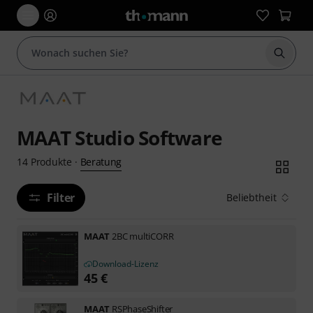
Suche 
MAAT Studio Software
Beratung
14
Produkte
·
Filter
Beliebtheit
MAAT
2BC multiCORR
Download-Lizenz
45
€
MAAT
RSPhaseShifter