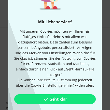
Kostenloser Versand ab 29 €
Alle Preise inkl. MwSt.
Mit Liebe serviert!
Mit unseren Cookies möchten wir Ihnen ein
fluffiges Einkaufserlebnis mit allem was
Gefällt Ihnen, was Sie sehen?
dazugehört bieten. Dazu zählen zum Beispiel
passende Angebote, personalisierte Anzeigen
Teilen
Hilfe & Feedback
und das Merken von Einstellungen. Wenn das für
Sie okay ist, stimmen Sie der Nutzung von Cookies
für Präferenzen, Statistiken und Marketing
einfach durch einen Klick auf „Geht klar“ zu (
alle
anzeigen
).
Sie können Ihre erteilte Zustimmung jederzeit
über die Cookie-Einstellungen (
hier
) widerrufen.
Thomann Newsletter
Geht klar
Abonniere den Thomann Newsletter und gewinne mit
etwas Glück einen von
50 Gutscheinen
über jeweils
50€
!