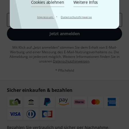
Cookies ablehnen
Weitere Infos
Inspirierende Beiträge
Deals
Thomann Insights
·
Impressum
Datenschutzhinweise
E-Mail-Adresse
*
Jetzt anmelden
Mit Klick auf „Jetzt anmelden“ stimmen Sie dem Erhalt von E-Mail-
Werbung und einer Messung des E-Mail-Nutzungsverhaltens zu. Die
Abmeldung ist jederzeit möglich. Weitere Informationen finden Sie in
unseren
Datenschutzhinweisen
.
* Pflichtfeld
Sicher einkaufen & bezahlen
Bezahlen Sie vertraulich und sicher per Nachnahme,