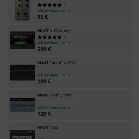
1
Download-Lizenz
95
€
MAAT
thEQorange
1
Download-Lizenz
599
€
MAAT
SantaCruzEQ6
Download-Lizenz
189
€
MAAT
FiDef JENtwo
Download-Lizenz
129
€
MAAT
MtG