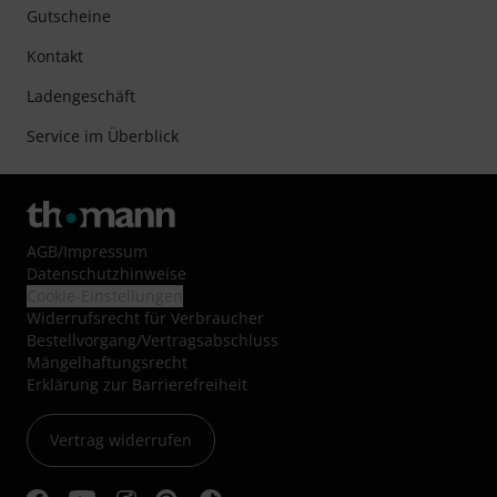
Gutscheine
Kontakt
Ladengeschäft
Service im Überblick
AGB
/
Impressum
Datenschutzhinweise
Cookie-Einstellungen
Widerrufsrecht für Verbraucher
Bestellvorgang/Vertragsabschluss
Mängelhaftungsrecht
Erklärung zur Barrierefreiheit
Vertrag widerrufen