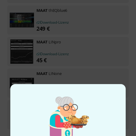
MAAT
thEQblue6
Download-Lizenz
249
€
MAAT
LINpro
Download-Lizenz
45
€
MAAT
LINone
Download-Lizenz
28,90
€
MAAT
MAATgo
1
Download-Lizenz
25,90
€