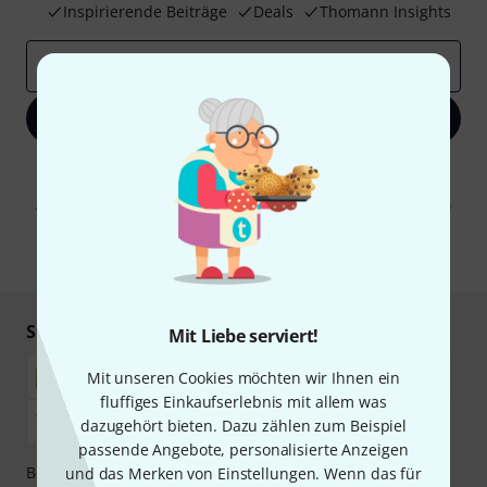
Inspirierende Beiträge
Deals
Thomann Insights
E-Mail-Adresse
*
Jetzt anmelden
Mit Klick auf „Jetzt anmelden“ stimmen Sie dem Erhalt von E-Mail-
Werbung und einer Messung des E-Mail-Nutzungsverhaltens zu. Die
Abmeldung ist jederzeit möglich. Weitere Informationen finden Sie in
unseren
Datenschutzhinweisen
.
* Pflichtfeld
Sicher einkaufen & bezahlen
Mit Liebe serviert!
Mit unseren Cookies möchten wir Ihnen ein
fluffiges Einkaufserlebnis mit allem was
dazugehört bieten. Dazu zählen zum Beispiel
passende Angebote, personalisierte Anzeigen
Bezahlen Sie vertraulich und sicher per Nachnahme,
und das Merken von Einstellungen. Wenn das für