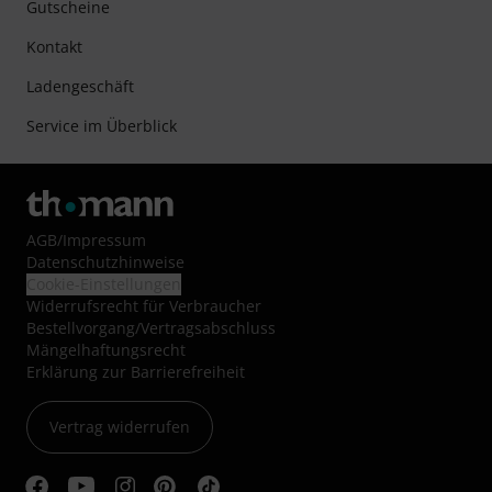
Gutscheine
Kontakt
Ladengeschäft
Service im Überblick
AGB
/
Impressum
Datenschutzhinweise
Cookie-Einstellungen
Widerrufsrecht für Verbraucher
Bestellvorgang/Vertragsabschluss
Mängelhaftungsrecht
Erklärung zur Barrierefreiheit
Vertrag widerrufen