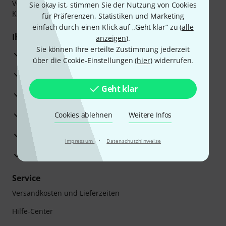
Vorkasse, PayPal, Amazon Pay,
Klarna Sofort bezahlen
,
Sie okay ist, stimmen Sie der Nutzung von Cookies
Klarna Ratenzahlung
oder Kreditkarte.
für Präferenzen, Statistiken und Marketing
einfach durch einen Klick auf „Geht klar“ zu (
alle
Ihre Vorteile
anzeigen
).
Sie können Ihre erteilte Zustimmung jederzeit
3 Jahre Thomann Garantie
über die Cookie-Einstellungen (
hier
) widerrufen.
30 Tage Money-Back-Garantie
Geht klar
Reparaturservice
Beratung durch Fachexperten
Cookies ablehnen
Weitere Infos
Zufriedenheitsgarantie
·
Impressum
Datenschutzhinweise
Europas größtes Versandlager
Service
Versandkosten und Lieferzeiten
Hilfe-Center