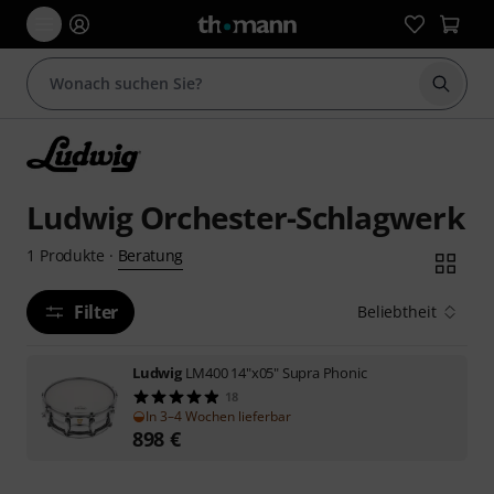
Suche 
Ludwig Orchester-Schlagwerk
Beratung
1
Produkte
·
Filter
Beliebtheit
Ludwig
LM400 14"x05" Supra Phonic
18
In 3–4 Wochen lieferbar
898
€