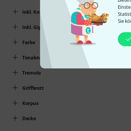
Einste
Inkl. Koffer
Statis
Sie kö
Inkl. Gigbag
Farbe
Tonabnehmerbestückung
Tremolo
Griffbrett
Korpus
Decke