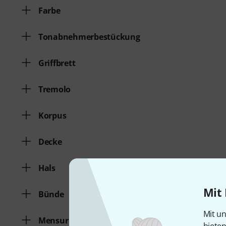
Farbe
Tonabnehmerbestückung
Griffbrett
Tremolo
Korpus
Decke
Hals
Mit 
Bünde
Mit un
Mensur
biete