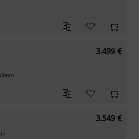
3.499
€
 Ahorn
3.549
€
nte