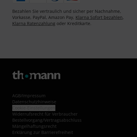
Bezahlen Sie vertraulich und sicher per Nachnahme,
Vorkasse, PayPal, Amazon Pay,
Klarna Sofort bezahlen
,
Klarna Ratenzahlung
oder Kreditkarte.
AGB
/
Impressum
Datenschutzhinweise
Cookie-Einstellungen
Widerrufsrecht für Verbraucher
Bestellvorgang/Vertragsabschluss
Mängelhaftungsrecht
Erklärung zur Barrierefreiheit