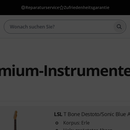
Reparaturservice
Zufriedenheitsgarantie
Such
emium-Instrument
LSL
T Bone Destoto/Sonic Blue 
Korpus: Erle