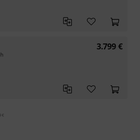
3.799
€
ch
9 €