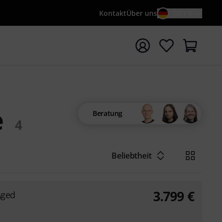
Kontakt
Über uns
DE / €
e mit Suchwort {searchTerm} starten
e
Beratung
4
Beliebtheit
3.799
€
Aged