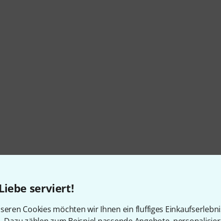
Liebe serviert!
seren Cookies möchten wir Ihnen ein fluffiges Einkaufserlebn
n. Dazu zählen zum Beispiel passende Angebote, personalisie