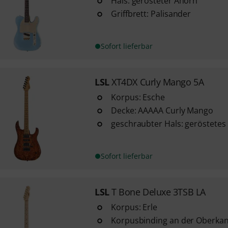
Hals: gerösteter Ahorn
Griffbrett: Palisander
Sofort lieferbar
LSL
XT4DX Curly Mango 5A
Korpus: Esche
Decke: AAAAA Curly Mango
geschraubter Hals: geröstetes
Sofort lieferbar
LSL
T Bone Deluxe 3TSB LA
Korpus: Erle
Korpusbinding an der Oberka