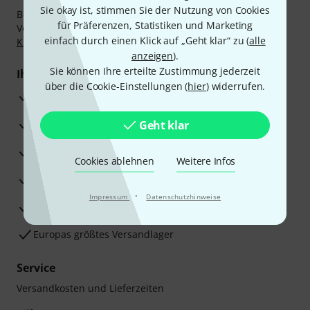
Sie okay ist, stimmen Sie der Nutzung von Cookies
Bezahlen Sie vertraulich und sicher per Nachnahme,
für Präferenzen, Statistiken und Marketing
Vorkasse, PayPal, Amazon Pay,
Klarna Sofort bezahlen
,
einfach durch einen Klick auf „Geht klar“ zu (
alle
Klarna Ratenzahlung
oder Kreditkarte.
anzeigen
).
Sie können Ihre erteilte Zustimmung jederzeit
Ihre Vorteile
über die Cookie-Einstellungen (
hier
) widerrufen.
3 Jahre Thomann Garantie
30 Tage Money-Back-Garantie
Geht klar
Reparaturservice
Cookies ablehnen
Weitere Infos
Beratung durch Fachexperten
·
Impressum
Datenschutzhinweise
Zufriedenheitsgarantie
Europas größtes Versandlager
Service
Versandkosten und Lieferzeiten