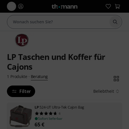
Suche 
LP Taschen und Koffer für
Cajons
Beratung
1
Produkte
·
Filter
Beliebtheit
LP
524-UT Ultra-Tek Cajon Bag
6
Sofort lieferbar
65
€