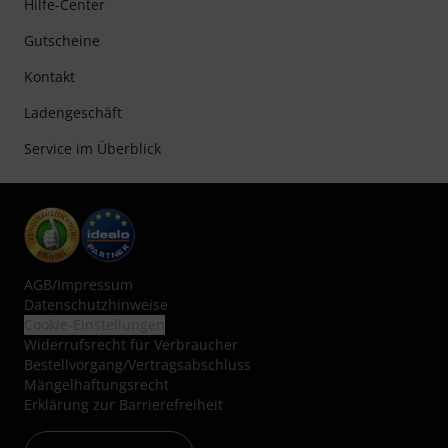
Hilfe-Center
Gutscheine
Kontakt
Ladengeschäft
Service im Überblick
AGB
/
Impressum
Datenschutzhinweise
Cookie-Einstellungen
Widerrufsrecht für Verbraucher
Bestellvorgang/Vertragsabschluss
Mängelhaftungsrecht
Erklärung zur Barrierefreiheit