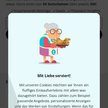
etwas Glück einen von
50 Gutscheinen
über jeweils
50€
!
Inspirierende Beiträge
Deals
Thomann Insights
E-Mail-Adresse
*
Jetzt anmelden
Mit Klick auf „Jetzt anmelden“ stimmen Sie dem Erhalt von E-Mail-
Werbung und einer Messung des E-Mail-Nutzungsverhaltens zu. Die
Abmeldung ist jederzeit möglich. Weitere Informationen finden Sie in
unseren
Datenschutzhinweisen
.
* Pflichtfeld
Mit Liebe serviert!
Sicher einkaufen & bezahlen
Mit unseren Cookies möchten wir Ihnen ein
fluffiges Einkaufserlebnis mit allem was
dazugehört bieten. Dazu zählen zum Beispiel
passende Angebote, personalisierte Anzeigen
und das Merken von Einstellungen. Wenn das für