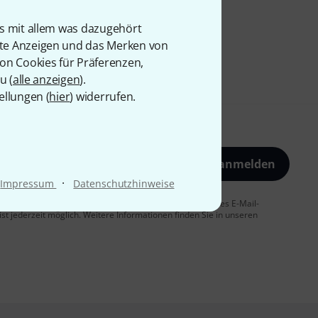
is mit allem was dazugehört
rte Anzeigen und das Merken von
von Cookies für Präferenzen,
u (
alle anzeigen
).
ellungen (
hier
) widerrufen.
Jetzt anmelden
·
Impressum
Datenschutzhinweise
 Sie dem Erhalt von E-Mail-Werbung und einer Messung des E-Mail-
t jederzeit möglich. Weitere Informationen finden Sie in unseren