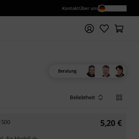
Kontakt
Über uns
DE / €
e mit Suchwort {searchTerm} starten
Beratung
Beliebtheit
5,20
€
1500
 - für Modell ab