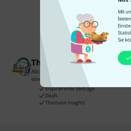
Mit un
biete
Einste
Statis
Sie kö
Thomann Newsletter
Abonniere den Thomann Newsletter und
einen von
50 Gutscheinen
über jeweils
Inspirierende Beiträge
Deals
Thomann Insights