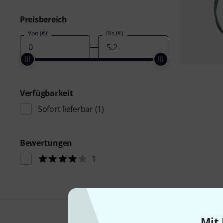
Preisbereich
Von (€)
Bis (€)
Verfügbarkeit
Sofort lieferbar
(1)
Bewertungen
1
Mit 