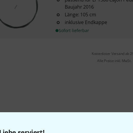
Baujahr 2016
Länge: 105 cm
inklusive Endkappe
Sofort lieferbar
Kostenloser Versand ab 2
Alle Preise inkl. MwSt.
Liebe serviert!