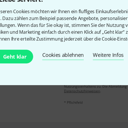
Gefällt Ihnen, was Sie sehen?
seren Cookies möchten wir Ihnen ein fluffiges Einkaufserlebn
n. Dazu zählen zum Beispiel passende Angebote, personalisie
Teilen
Hilfe & Feedback
llungen. Wenn das für Sie okay ist, stimmen Sie der Nutzung 
tiken und Marketing einfach durch einen Klick auf „Geht klar“ z
nnen Ihre erteilte Zustimmung jederzeit über die Cookie-Einst
Cookies ablehnen
Weitere Infos
Geht klar
E-Mail-Adresse
*
 gewinne mit etwas Glück
50€
!
Mit Klick auf „Jetzt anmelden“ stimmen
Nutzungsverhaltens zu. Die Abmeldung is
Datenschutzhinweisen
.
* Pflichtfeld