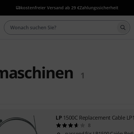
kostenfreier Versand ab 29 €
Zahlungssicherheit
Such
maschinen
1
LP
1500C Replacement Cable LP
8
passend für LP1500 Cajón Pedal