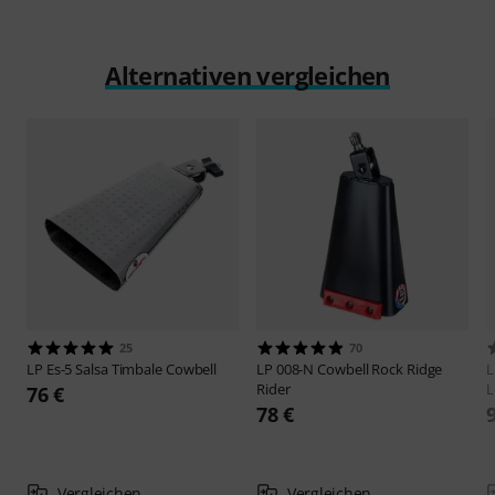
Alternativen vergleichen
25
70
LP
Es-5 Salsa Timbale Cowbell
LP
008-N Cowbell Rock Ridge
Rider
L
76 €
78 €
Vergleichen
Vergleichen