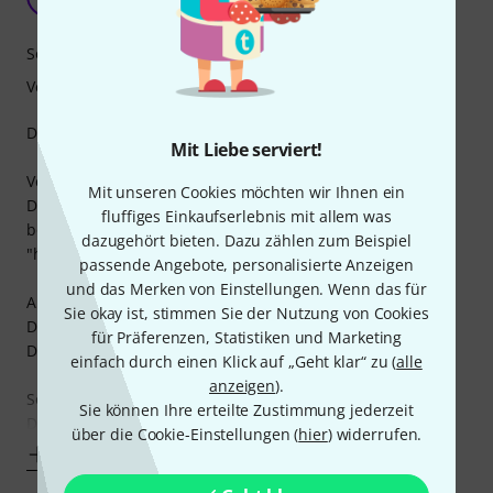
Mike der Drummer 08.05.2018
Sound
Verarbeitung
Die Chad Smith Cowbell ist echt spitze!
Mit Liebe serviert!
Verarbeitung:
Mit unseren Cookies möchten wir Ihnen ein
Die Qualität ist erstklassig, der Memory Lock hält
fluffiges Einkaufserlebnis mit allem was
bombenfest und der Kunststoffschutz lässt auch eine
dazugehört bieten. Dazu zählen zum Beispiel
"härtere Gangart" beim Spielen zu.
passende Angebote, personalisierte Anzeigen
und das Merken von Einstellungen. Wenn das für
Aussehen:
Sie okay ist, stimmen Sie der Nutzung von Cookies
Die knallrote Cowbell ist ein echter Blickfang, egal welches
für Präferenzen, Statistiken und Marketing
Drumset man besitzt.
einfach durch einen Klick auf „Geht klar“ zu (
alle
anzeigen
).
Sound:
Sie können Ihre erteilte Zustimmung jederzeit
Der Sound ist echt klasse und
über die Cookie-Einstellungen (
hier
) widerrufen.
Mehr anzeigen