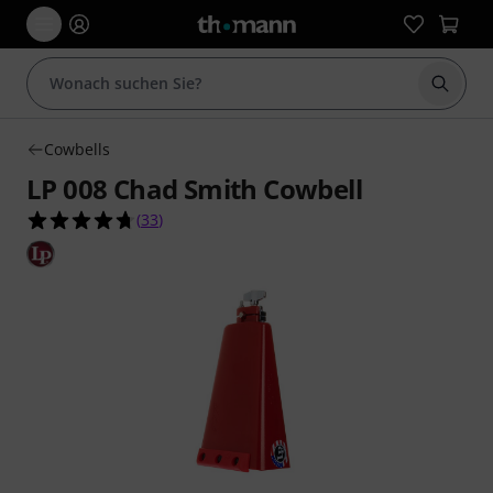
Suche 
Cowbells
LP 008 Chad Smith Cowbell
4.7 von 5 Sternen aus 33 Kundenbewertungen
(
33
)