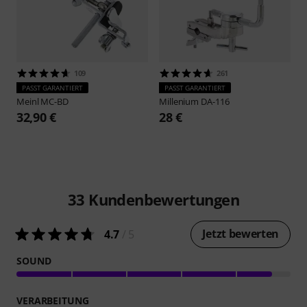
109
261
PASST GARANTIERT
PASST GARANTIERT
Meinl
MC-BD
Millenium
DA-116
32,90 €
28 €
33
Kundenbewertungen
Jetzt bewerten
4.7
/ 5
SOUND
VERARBEITUNG