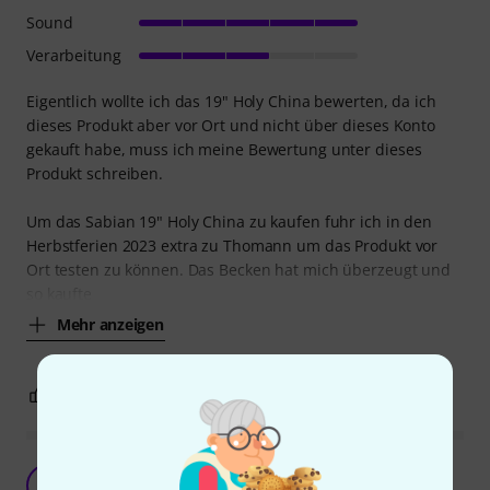
Sound
Verarbeitung
Eigentlich wollte ich das 19" Holy China bewerten, da ich
dieses Produkt aber vor Ort und nicht über dieses Konto
gekauft habe, muss ich meine Bewertung unter dieses
Produkt schreiben.
Um das Sabian 19" Holy China zu kaufen fuhr ich in den
Herbstferien 2023 extra zu Thomann um das Produkt vor
Ort testen zu können. Das Becken hat mich überzeugt und
so kaufte
Mehr anzeigen
0
8
BEWERTUNG MELDEN
Vielseitig und genial!!!
MD