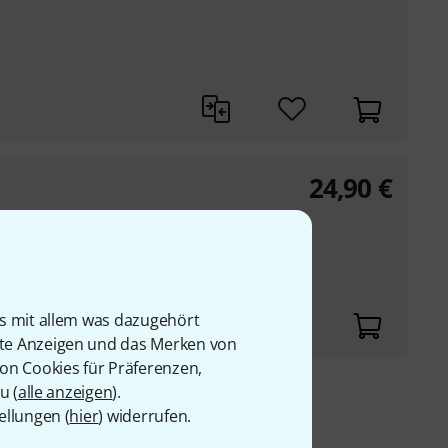
24,90
€
is mit allem was dazugehört
rte Anzeigen und das Merken von
von Cookies für Präferenzen,
u (
alle anzeigen
).
9 €
ellungen (
hier
) widerrufen.