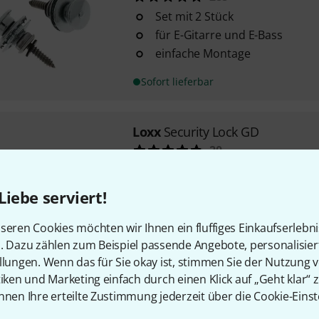
Set mit 2 Stück
für E-Gitarre und E-Bass
einfache Montage
Sofort lieferbar
Loxx
Security Lock GD
20
für Gitarre und Bass
einfachste Montage
Liebe serviert!
Set mit 2 Stück
seren Cookies möchten wir Ihnen ein fluffiges Einkaufserlebn
In ca. einer Woche lieferbar
n. Dazu zählen zum Beispiel passende Angebote, personalisie
llungen. Wenn das für Sie okay ist, stimmen Sie der Nutzung 
tiken und Marketing einfach durch einen Klick auf „Geht klar“ z
Kostenloser Versand ab 2
nnen Ihre erteilte Zustimmung jederzeit über die Cookie-Einst
Alle Preise inkl. MwSt.