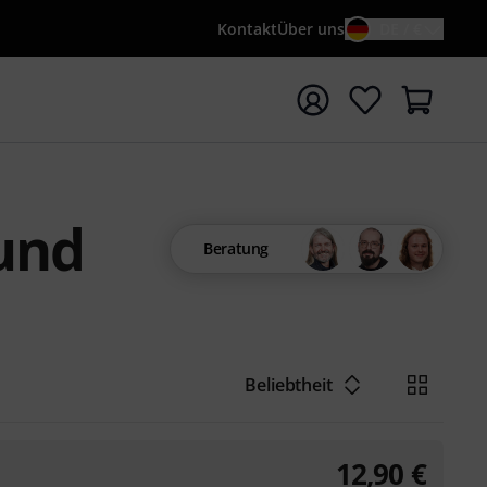
Kontakt
Über uns
DE / €
e mit Suchwort {searchTerm} starten
 und
Beratung
Beliebtheit
12,90
€