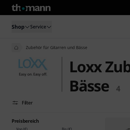
Shop
Service
Zubehör für Gitarren und Bässe
Loxx Zub
Bässe
4
Filter
Preisbereich
Von (€)
Bis (€)