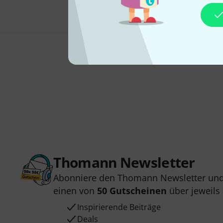
Thomann Newsletter
Abonniere den Thomann Newsletter und
einen von
50 Gutscheinen
über jeweils
Inspirierende Beiträge
Deals