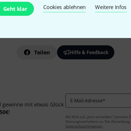
Cookies ablehnen
Weitere Infos
Geht klar
Gefällt Ihnen, was Sie sehen?
Teilen
Hilfe & Feedback
E-Mail-Adresse
*
 gewinne mit etwas Glück
50€
!
Mit Klick auf „Jetzt anmelden“ stimmen
Nutzungsverhaltens zu. Die Abmeldung is
Datenschutzhinweisen
.