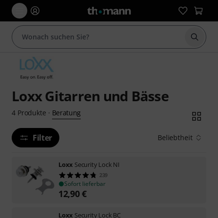
Suche 
Loxx Gitarren und Bässe
Beratung
4
Produkte
·
Filter
Beliebtheit
Loxx
Security Lock NI
239
Sofort lieferbar
12,90
€
Loxx
Security Lock BC