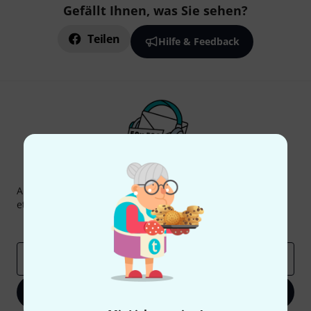
Gefällt Ihnen, was Sie sehen?
Teilen
Hilfe & Feedback
Thomann Newsletter
Abonniere den Thomann Newsletter und gewinne mit
etwas Glück einen von
50 Gutscheinen
über jeweils
50€
!
Inspirierende Beiträge
Deals
Thomann Insights
E-Mail-Adresse
*
Jetzt anmelden