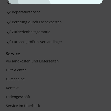
30 Tage Money-Back-Garantie
Reparaturservice
Beratung durch Fachexperten
Zufriedenheitsgarantie
Europas größtes Versandlager
Service
Versandkosten und Lieferzeiten
Hilfe-Center
Gutscheine
Kontakt
Ladengeschäft
Service im Überblick