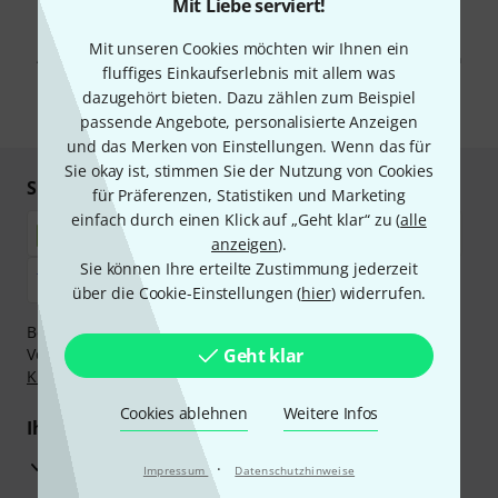
Mit Liebe serviert!
Mit Klick auf „Jetzt anmelden“ stimmen Sie dem Erhalt von E-Mail-
Werbung und einer Messung des E-Mail-Nutzungsverhaltens zu. Die
Mit unseren Cookies möchten wir Ihnen ein
Abmeldung ist jederzeit möglich. Weitere Informationen finden Sie in
fluffiges Einkaufserlebnis mit allem was
unseren
Datenschutzhinweisen
.
dazugehört bieten. Dazu zählen zum Beispiel
* Pflichtfeld
passende Angebote, personalisierte Anzeigen
und das Merken von Einstellungen. Wenn das für
Sie okay ist, stimmen Sie der Nutzung von Cookies
Sicher einkaufen & bezahlen
für Präferenzen, Statistiken und Marketing
einfach durch einen Klick auf „Geht klar“ zu (
alle
anzeigen
).
Sie können Ihre erteilte Zustimmung jederzeit
über die Cookie-Einstellungen (
hier
) widerrufen.
Bezahlen Sie vertraulich und sicher per Nachnahme,
Vorkasse, PayPal, Amazon Pay,
Geht klar
Klarna Sofort bezahlen
,
Klarna Ratenzahlung
oder Kreditkarte.
Cookies ablehnen
Weitere Infos
Ihre Vorteile
3 Jahre Thomann Garantie
·
Impressum
Datenschutzhinweise