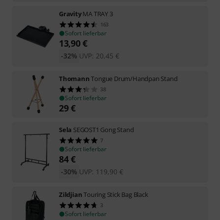
Gravity
MA TRAY 3
163
Sofort lieferbar
13,90
€
-32%
UVP:
20,45
€
Thomann
Tongue Drum/Handpan Stand
38
Sofort lieferbar
29
€
Sela
SEGOST1 Gong Stand
7
Sofort lieferbar
84
€
-30%
UVP:
119,90
€
Zildjian
Touring Stick Bag Black
3
Sofort lieferbar