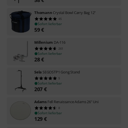
58
€
Thomann
Crystal Bowl Carry Bag 12"
45
Sofort lieferbar
59
€
Millenium
DA-116
261
Sofort lieferbar
28
€
Sela
SEGOSTP1 Gong Stand
5
Sofort lieferbar
207
€
Adams
Fell Renaissance Adams 26" Uni
8
Sofort lieferbar
129
€