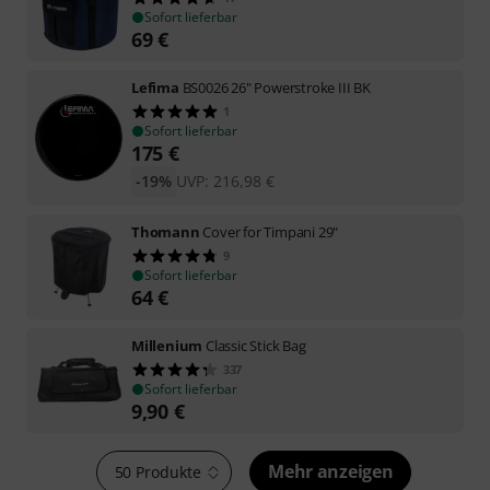
Sofort lieferbar
69
€
Lefima
BS0026 26" Powerstroke III BK
1
Sofort lieferbar
175
€
-19%
UVP:
216,98
€
Thomann
Cover for Timpani 29"
9
Sofort lieferbar
64
€
Millenium
Classic Stick Bag
337
Sofort lieferbar
9,90
€
Mehr anzeigen
50 Produkte