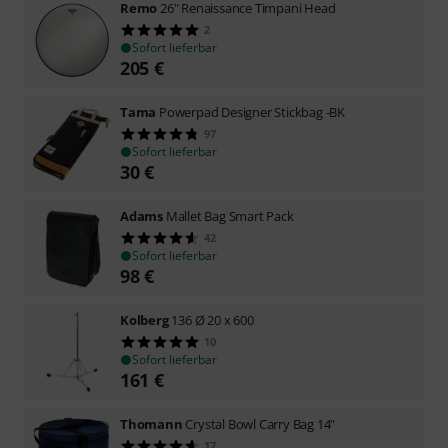
Remo
26" Renaissance Timpani Head
2
Sofort lieferbar
205
€
Tama
Powerpad Designer Stickbag -BK
97
Sofort lieferbar
30
€
Adams
Mallet Bag Smart Pack
42
Sofort lieferbar
98
€
Kolberg
136 Ø 20 x 600
10
Sofort lieferbar
161
€
Thomann
Crystal Bowl Carry Bag 14"
17