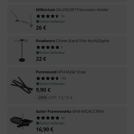
Millenium
DA-250/257 Percussion Holder
76
Sofort lieferbar
26
€
Roadworx
Chime Stand 5 for Koshi/Zaphir
5
Sofort lieferbar
22
€
Puresound
MT4 Mylar Strap
153
Sofort lieferbar
9,90
€
-24%
UVP:
13,10
€
Gator Frameworks
GFW-MICACCTRAY
33
Sofort lieferbar
16,90
€