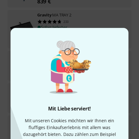
839
€
Gravity
MA TRAY 2
233
Sofort lieferbar
16,50
€
-34%
UVP:
25,13
€
Thomann
TTB10 Tambourine Bag
17
Sofort lieferbar
32
€
Kolberg
MSSTARTER Set for Music School
1
Sofort lieferbar
1.679
€
Mit Liebe serviert!
Mit unseren Cookies möchten wir Ihnen ein
Thomann
Crystal Bowl Carry Bag 10"
fluffiges Einkaufserlebnis mit allem was
37
Sofort lieferbar
dazugehört bieten. Dazu zählen zum Beispiel