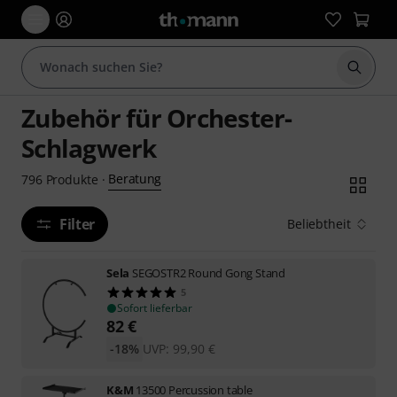
Suche 
Zubehör für Orchester-
Schlagwerk
Beratung
796
Produkte
·
Filter
Beliebtheit
Sela
SEGOSTR2 Round Gong Stand
5
Sofort lieferbar
82
€
-18%
UVP:
99,90
€
K&M
13500 Percussion table