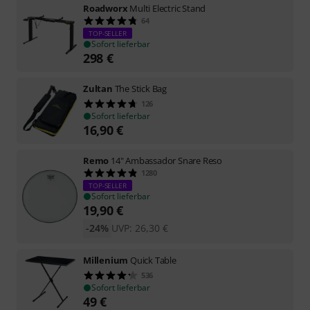
Roadworx
Multi Electric Stand
64
TOP-SELLER
Sofort lieferbar
298
€
Zultan
The Stick Bag
126
Sofort lieferbar
16,90
€
Remo
14" Ambassador Snare Reso
1280
TOP-SELLER
Sofort lieferbar
19,90
€
-24%
UVP:
26,30
€
Millenium
Quick Table
536
Sofort lieferbar
49
€