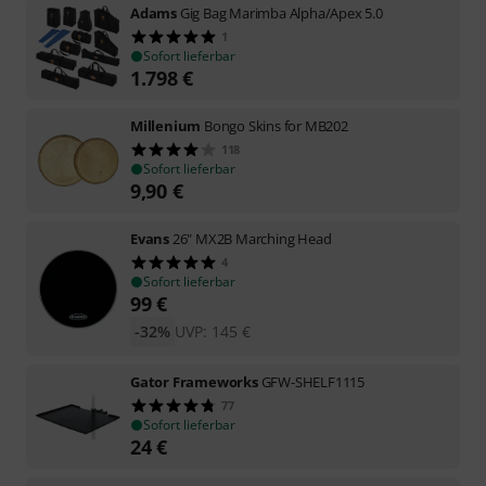
Adams
Gig Bag Marimba Alpha/Apex 5.0
1
Sofort lieferbar
1.798
€
Millenium
Bongo Skins for MB202
118
Sofort lieferbar
9,90
€
Evans
26" MX2B Marching Head
4
Sofort lieferbar
99
€
-32%
UVP:
145
€
Gator Frameworks
GFW-SHELF1115
77
Sofort lieferbar
24
€