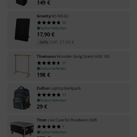
149
€
Gravity
NS MS 02
55
Sofort lieferbar
17,90
€
-34%
UVP:
27,09
€
Thomann
Wooden Gong Stand HGS 100
21
Sofort lieferbar
198
€
Zultan
Laptop Backpack
71
Sofort lieferbar
29
€
Thon
Live Case for Roadworx Defl.
1
Sofort lieferbar