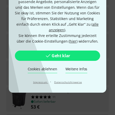
49
€
passende Angebote, personalisierte Anzeigen
und das Merken von Einstellungen. Wenn das für
Adams
Fell Renaissance Adams 23" Uni
Sie okay ist, stimmen Sie der Nutzung von Cookies
3
für Präferenzen, Statistiken und Marketing
Sofort lieferbar
einfach durch einen Klick auf „Geht klar“ zu (
alle
119
€
anzeigen
).
Sie können Ihre erteilte Zustimmung jederzeit
Thomann
KF1 Key Fob "Drum Sticks"
über die Cookie-Einstellungen (
hier
) widerrufen.
348
Sofort lieferbar
3
€
Geht klar
Thomann
Tongue Drum/Handpan Stand 85
Cookies ablehnen
Weitere Infos
13
Sofort lieferbar
39
€
·
Impressum
Datenschutzhinweise
Thomann
Cover for Timpani 26"
11
Sofort lieferbar
53
€