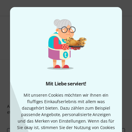
Gefällt Ihnen, was Sie sehen?
Teilen
Hilfe & Feedback
Mit Liebe serviert!
Mit unseren Cookies möchten wir Ihnen ein
Thomann Newsletter
fluffiges Einkaufserlebnis mit allem was
Abonniere den Thomann Newsletter und gewinne mit
dazugehört bieten. Dazu zählen zum Beispiel
etwas Glück einen von
50 Gutscheinen
über jeweils
50€
!
passende Angebote, personalisierte Anzeigen
Inspirierende Beiträge
Deals
Thomann Insights
und das Merken von Einstellungen. Wenn das für
Sie okay ist, stimmen Sie der Nutzung von Cookies