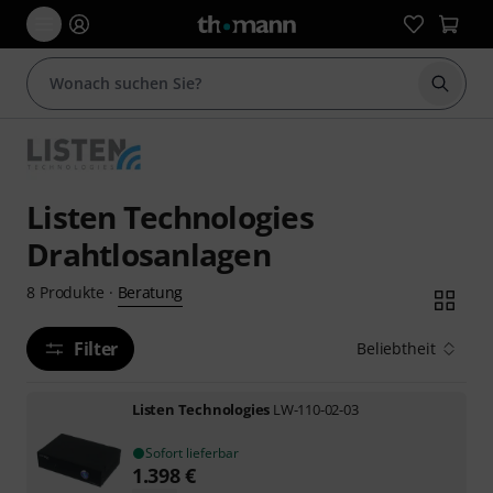
Suche 
Listen Technologies
Drahtlosanlagen
Beratung
8
Produkte
·
Filter
Beliebtheit
Listen Technologies
LW-110-02-03
Sofort lieferbar
1.398
€