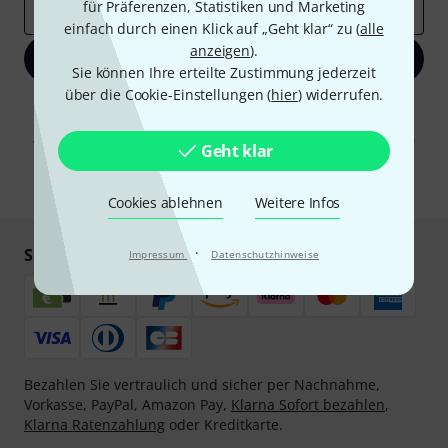
für Präferenzen, Statistiken und Marketing
E-Mail-Adresse
*
einfach durch einen Klick auf „Geht klar“ zu (
alle
anzeigen
).
Jetzt anmelden
Sie können Ihre erteilte Zustimmung jederzeit
über die Cookie-Einstellungen (
hier
) widerrufen.
Mit Klick auf „Jetzt anmelden“ stimmen Sie dem Erhalt von E-Mail-
Werbung und einer Messung des E-Mail-Nutzungsverhaltens zu. Die
Abmeldung ist jederzeit möglich. Weitere Informationen finden Sie in
Geht klar
unseren
Datenschutzhinweisen
.
* Pflichtfeld
Cookies ablehnen
Weitere Infos
·
Sicher einkaufen & bezahlen
Impressum
Datenschutzhinweise
Bezahlen Sie vertraulich und sicher per Nachnahme,
Vorkasse, PayPal, Amazon Pay,
Klarna Sofort bezahlen
,
Klarna Ratenzahlung
oder Kreditkarte.