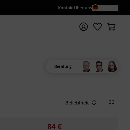
Kontakt
Über uns
DE / €
e mit Suchwort {searchTerm} starten
Beratung
Beliebtheit
84
€