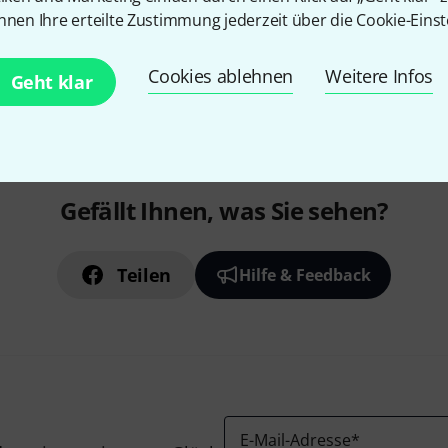
nnen Ihre erteilte Zustimmung jederzeit über die Cookie-Einst
Kostenloser Versand ab 2
Cookies ablehnen
Weitere Infos
Geht klar
Alle Preise inkl. MwSt.
Gefällt Ihnen, was Sie sehen?
Teilen
Hilfe & Feedback
E-Mail-Adresse
*