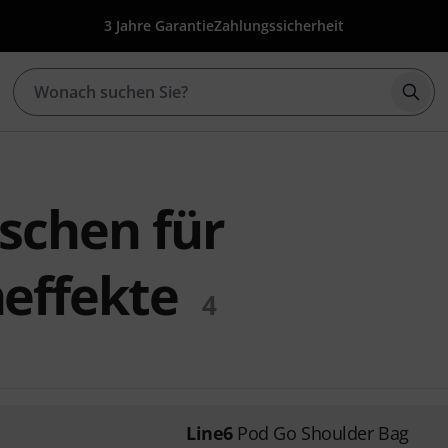
3 Jahre Garantie
Zahlungssicherheit
Such
schen für
neffekte
4
Line6
Pod Go Shoulder Bag