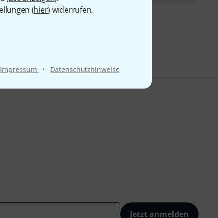
ellungen (
hier
) widerrufen.
9 €
·
Impressum
Datenschutzhinweise
Jetzt anmelden