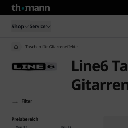
Shop
Service
Taschen für Gitarreneffekte
Line6 Ta
Gitarre
Filter
Preisbereich
Von (€)
Bis (€)