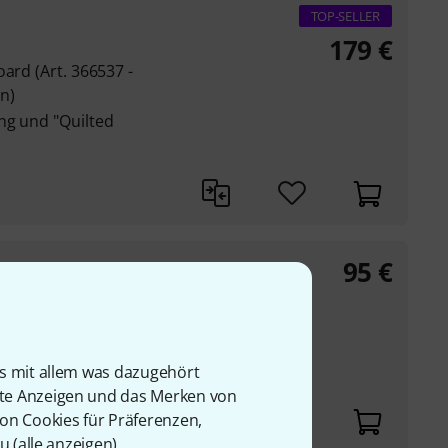
TOP-SELLER
179
€
ard (Art. 366537 -
n)
ng und "Quilted
95
€
HX Stomp XL, HX
is mit allem was dazugehört
rte Anzeigen und das Merken von
Taschenverschlüsse
von Cookies für Präferenzen,
u (
alle anzeigen
).