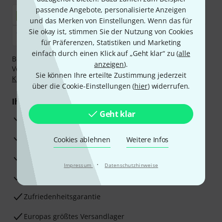
passende Angebote, personalisierte Anzeigen
und das Merken von Einstellungen. Wenn das für
Sie okay ist, stimmen Sie der Nutzung von Cookies
für Präferenzen, Statistiken und Marketing
einfach durch einen Klick auf „Geht klar“ zu (
alle
Bezahlen Sie vertraulich und sicher per Nachnahme,
anzeigen
).
Vorkasse, PayPal, Amazon Pay,
Klarna Sofort bezahlen
,
Sie können Ihre erteilte Zustimmung jederzeit
Klarna Ratenzahlung
oder Kreditkarte.
über die Cookie-Einstellungen (
hier
) widerrufen.
Ihre Vorteile
Geht klar
3 Jahre Thomann Garantie
30 Tage Money-Back-Garantie
Cookies ablehnen
Weitere Infos
Reparaturservice
·
Impressum
Datenschutzhinweise
Beratung durch Fachexperten
Zufriedenheitsgarantie
Europas größtes Versandlager