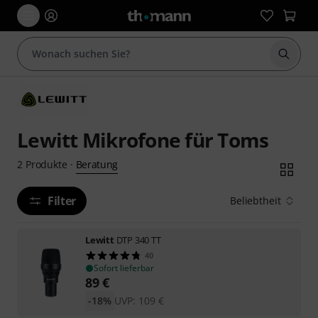
Suche 
Lewitt Mikrofone für Toms
Beratung
2
Produkte
·
Filter
Beliebtheit
Lewitt
DTP 340 TT
40
Sofort lieferbar
89
€
-18%
UVP:
109
€