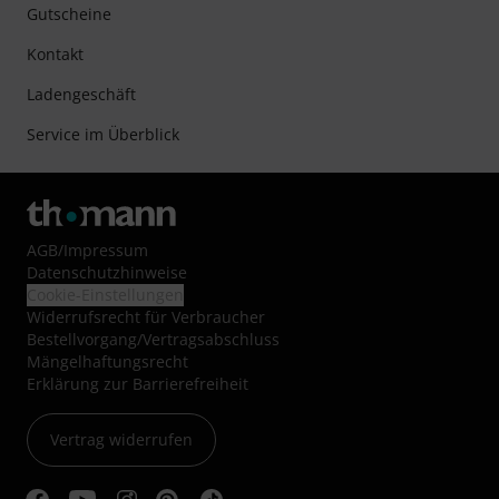
Gutscheine
Kontakt
Ladengeschäft
Service im Überblick
AGB
/
Impressum
Datenschutzhinweise
Cookie-Einstellungen
Widerrufsrecht für Verbraucher
Bestellvorgang/Vertragsabschluss
Mängelhaftungsrecht
Erklärung zur Barrierefreiheit
Vertrag widerrufen