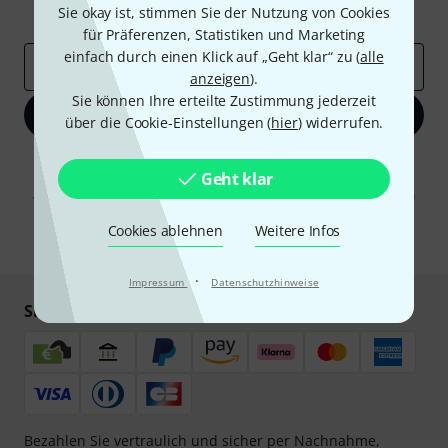
Sie okay ist, stimmen Sie der Nutzung von Cookies
Inspirierende Beiträge
Deals
Thomann Insights
für Präferenzen, Statistiken und Marketing
einfach durch einen Klick auf „Geht klar“ zu (
alle
E-Mail-Adresse
*
anzeigen
).
Sie können Ihre erteilte Zustimmung jederzeit
Jetzt anmelden
über die Cookie-Einstellungen (
hier
) widerrufen.
Mit Klick auf „Jetzt anmelden“ stimmen Sie dem Erhalt von E-Mail-
Geht klar
Werbung und einer Messung des E-Mail-Nutzungsverhaltens zu. Die
Abmeldung ist jederzeit möglich. Weitere Informationen finden Sie in
unseren
Datenschutzhinweisen
.
Cookies ablehnen
Weitere Infos
* Pflichtfeld
·
Impressum
Datenschutzhinweise
Sicher einkaufen & bezahlen
Bezahlen Sie vertraulich und sicher per Nachnahme,