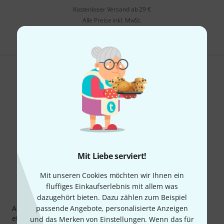
Kostenloser Versand ab 29 €
Alle Preise inkl. MwSt.
Gefällt Ihnen, was Sie sehen?
Teilen
Hilfe & Feedback
Mit Liebe serviert!
Mit unseren Cookies möchten wir Ihnen ein
fluffiges Einkaufserlebnis mit allem was
Thomann Newsletter
dazugehört bieten. Dazu zählen zum Beispiel
Abonniere den Thomann Newsletter und gewinne mit
passende Angebote, personalisierte Anzeigen
etwas Glück einen von
50 Gutscheinen
über jeweils
50€
!
und das Merken von Einstellungen. Wenn das für