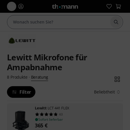
Suche 
Lewitt Mikrofone für
Ampabnahme
Beratung
8
Produkte
·
Filter
Beliebtheit
Lewitt
LCT 441 FLEX
63
Sofort lieferbar
365
€