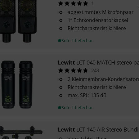
1
abgestimmtes Mikrofonpaar
1” Echtkondensatorkapsel
Richtcharakteristik: Niere
Sofort lieferbar
Lewitt
LCT 040 MATCH stereo pa
243
2 Kleinmembran-Kondensator
Richtcharakteristik: Niere
max. SPL: 135 dB
Sofort lieferbar
Lewitt
LCT 140 AIR Stereo Bundl
gematchtes Paar