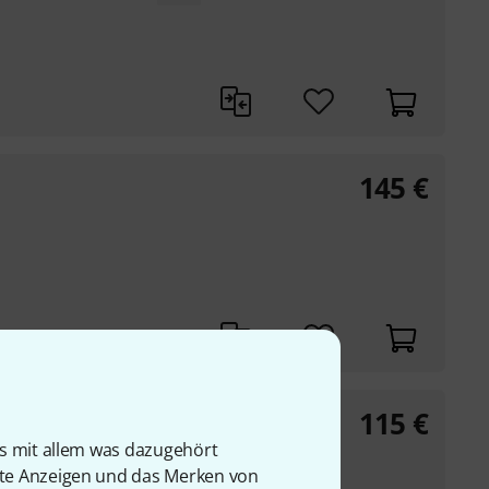
145
€
115
€
is mit allem was dazugehört
rte Anzeigen und das Merken von