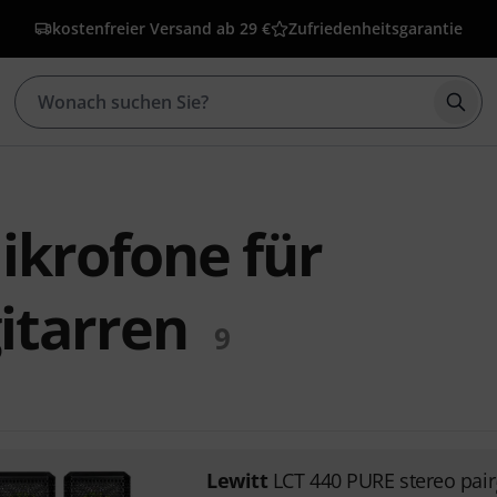
kostenfreier Versand ab 29 €
Zufriedenheitsgarantie
Such
ikrofone für
itarren
9
Lewitt
LCT 440 PURE stereo pair