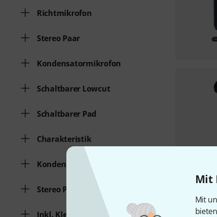
Richtmikrofon
Stereo Paar
Kondensatormikrofon
Schaltbarer Lowcut
Schaltbarer Pad
Charakteristik
Kondensatormikrofon
Mit 
Stereo Paar
Mit un
biete
Inkl. Klemme