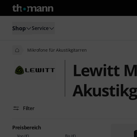
Shop
Service
Mikrofone für Akustikgitarren
Lewitt M
Akustikg
Filter
Preisbereich
Von (€)
Bis (€)