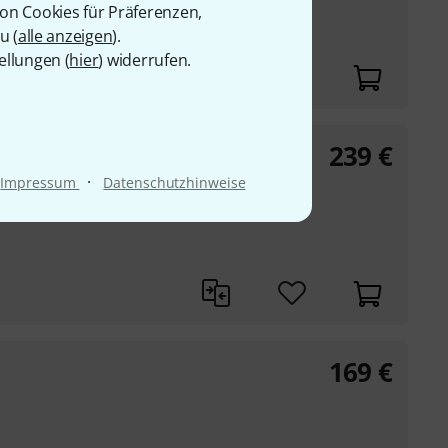
von Cookies für Präferenzen,
u (
alle anzeigen
).
ellungen (
hier
) widerrufen.
239
€
a Bundle
·
mikrofone
Impressum
Datenschutzhinweise
169
€