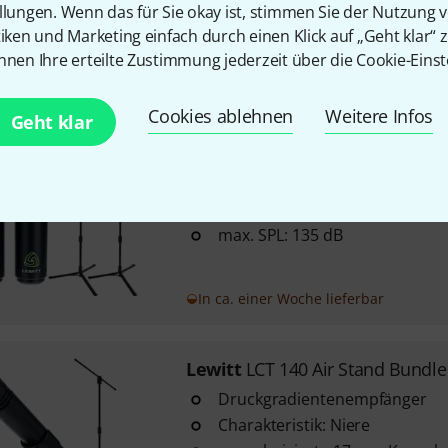
llungen. Wenn das für Sie okay ist, stimmen Sie der Nutzung 
Empfindlichkeit: 18.8 mV/Pa
tiken und Marketing einfach durch einen Klick auf „Geht klar“ z
nnen Ihre erteilte Zustimmung jederzeit über die Cookie-Einst
Sofort lieferbar
Cookies ablehnen
Weitere Infos
Geht klar
Lewitt
LCT 040 MATCH stereo p
2 Kleinmembran-Kondensator
Richtcharakteristik: Niere
max. SPL: 135 dB
In ca. einer Woche lieferbar
Lewitt
LCT 140 Air Stand Bundle
Druckgradientenempfänger
Charakteristik: Niere