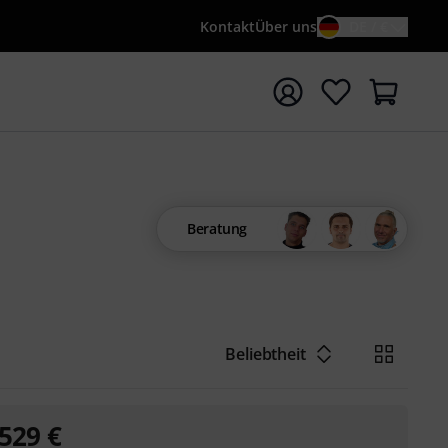
Kontakt
Über uns
DE / €
e mit Suchwort {searchTerm} starten
Beratung
Beliebtheit
529
€