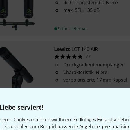
Richtcharakteristik: Niere
max. SPL: 135 dB
Sofort lieferbar
Lewitt
LCT 140 AIR
77
Druckgradientenempfänger
Charakteristik: Niere
vorpolarisierte 17 mm Kapsel
Sofort lieferbar
Liebe serviert!
Lewitt
LCT 040 MATCH Bundle
seren Cookies möchten wir Ihnen ein fluffiges Einkaufserlebn
Richtcharakteristik: Niere
n. Dazu zählen zum Beispiel passende Angebote, personalisie
max. SPL: 135 dB