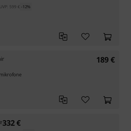
UVP:
599
€
-12%
189
€
ir
mikrofone
332
€
e