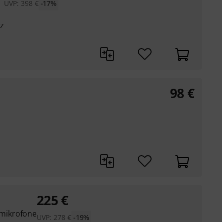
UVP:
398
€
-17%
z
98
€
225
€
mikrofone
UVP:
278
€
-19%