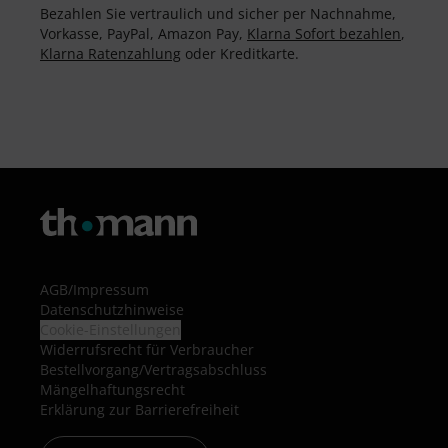
Bezahlen Sie vertraulich und sicher per Nachnahme,
Vorkasse, PayPal, Amazon Pay,
Klarna Sofort bezahlen
,
Klarna Ratenzahlung
oder Kreditkarte.
AGB
/
Impressum
Datenschutzhinweise
Cookie-Einstellungen
Widerrufsrecht für Verbraucher
Bestellvorgang/Vertragsabschluss
Mängelhaftungsrecht
Erklärung zur Barrierefreiheit