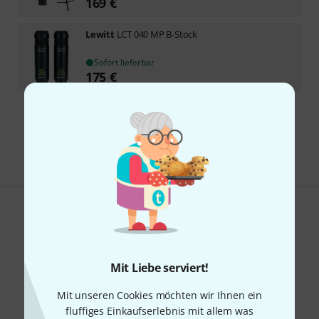
169
€
Lewitt
LCT 040 MP B-Stock
Sofort lieferbar
175
€
Kostenloser Versand ab 29 €
Alle Preise inkl. MwSt.
Gefällt Ihnen, was Sie sehen?
Teilen
Hilfe & Feedback
Mit Liebe serviert!
Mit unseren Cookies möchten wir Ihnen ein
fluffiges Einkaufserlebnis mit allem was