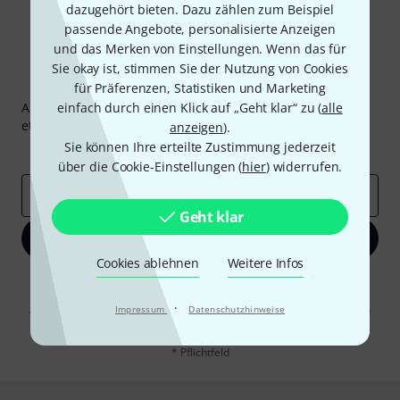
dazugehört bieten. Dazu zählen zum Beispiel
passende Angebote, personalisierte Anzeigen
und das Merken von Einstellungen. Wenn das für
Sie okay ist, stimmen Sie der Nutzung von Cookies
Thomann Newsletter
für Präferenzen, Statistiken und Marketing
Abonniere den Thomann Newsletter und gewinne mit
einfach durch einen Klick auf „Geht klar“ zu (
alle
etwas Glück einen von
50 Gutscheinen
über jeweils
50€
!
anzeigen
).
Sie können Ihre erteilte Zustimmung jederzeit
Inspirierende Beiträge
Deals
Thomann Insights
über die Cookie-Einstellungen (
hier
) widerrufen.
E-Mail-Adresse
*
Geht klar
Jetzt anmelden
Cookies ablehnen
Weitere Infos
Mit Klick auf „Jetzt anmelden“ stimmen Sie dem Erhalt von E-Mail-
Werbung und einer Messung des E-Mail-Nutzungsverhaltens zu. Die
·
Abmeldung ist jederzeit möglich. Weitere Informationen finden Sie in
Impressum
Datenschutzhinweise
unseren
Datenschutzhinweisen
.
* Pflichtfeld