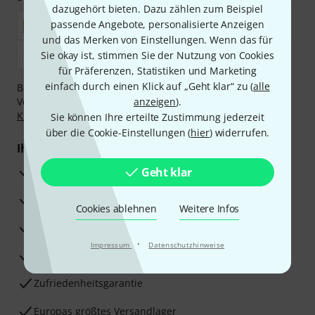
dazugehört bieten. Dazu zählen zum Beispiel
passende Angebote, personalisierte Anzeigen
und das Merken von Einstellungen. Wenn das für
Sie okay ist, stimmen Sie der Nutzung von Cookies
für Präferenzen, Statistiken und Marketing
einfach durch einen Klick auf „Geht klar“ zu (
alle
Bezahlen Sie vertraulich und sicher per Nachnahme,
Vorkasse, PayPal, Amazon Pay,
anzeigen
Klarna Sofort bezahlen
).
,
Klarna Ratenzahlung
oder Kreditkarte.
Sie können Ihre erteilte Zustimmung jederzeit
über die Cookie-Einstellungen (
hier
) widerrufen.
Ihre Vorteile
3 Jahre Thomann Garantie
Geht klar
30 Tage Money-Back-Garantie
Cookies ablehnen
Weitere Infos
Reparaturservice
·
Impressum
Datenschutzhinweise
Beratung durch Fachexperten
Zufriedenheitsgarantie
Europas größtes Versandlager