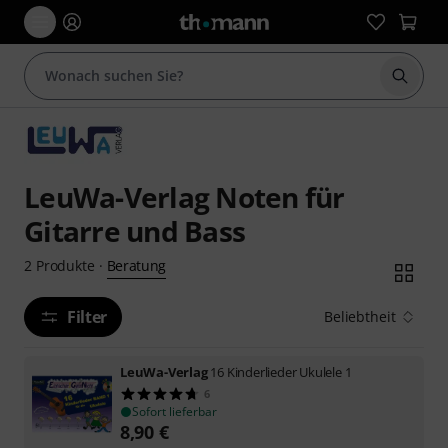
Suche 
LeuWa-Verlag Noten für
Gitarre und Bass
Beratung
2
Produkte
·
Filter
Beliebtheit
LeuWa-Verlag
16 Kinderlieder Ukulele 1
6
Sofort lieferbar
8,90
€