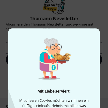
Thomann Newsletter
Abonniere den Thomann Newsletter und gewinne mit
etwas Glück einen von
50 Gutscheinen
über jeweils
50€
!
Inspirierende Beiträge
Deals
Thomann Insights
E-Mail-Adresse
*
Jetzt anmelden
Mit Klick auf „Jetzt anmelden“ stimmen Sie dem Erhalt von E-Mail-
Werbung und einer Messung des E-Mail-Nutzungsverhaltens zu. Die
Abmeldung ist jederzeit möglich. Weitere Informationen finden Sie in
unseren
Datenschutzhinweisen
.
* Pflichtfeld
Mit Liebe serviert!
Mit unseren Cookies möchten wir Ihnen ein
fluffiges Einkaufserlebnis mit allem was
Sicher einkaufen & bezahlen