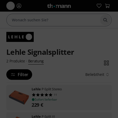
Suche 
Lehle Signalsplitter
Beratung
2
Produkte
·
Filter
Beliebtheit
Lehle
P-Split Stereo
11
Sofort lieferbar
229
€
Lehle
P-Split III