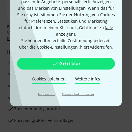
passende Angebote, personalisierte Anzeigen
und das Merken von Einstellungen. Wenn das für
Sie okay ist, stimmen Sie der Nutzung von Cookies
für Präferenzen, Statistiken und Marketing
Bezahlen Sie vertraulich und sicher per Nachnahme,
einfach durch einen Klick auf „Geht klar“ zu (
alle
Vorkasse, PayPal, Amazon Pay,
Klarna Sofort bezahlen
,
anzeigen
).
Klarna Ratenzahlung
oder Kreditkarte.
Sie können Ihre erteilte Zustimmung jederzeit
über die Cookie-Einstellungen (
hier
) widerrufen.
Ihre Vorteile
3 Jahre Thomann Garantie
Geht klar
30 Tage Money-Back-Garantie
Cookies ablehnen
Weitere Infos
Reparaturservice
·
Impressum
Datenschutzhinweise
Beratung durch Fachexperten
Zufriedenheitsgarantie
Europas größtes Versandlager