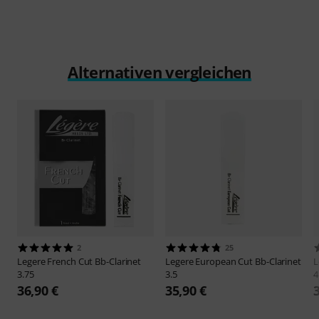
Alternativen vergleichen
2
25
Legere
French Cut Bb-Clarinet
Legere
European Cut Bb-Clarinet
L
3.75
3.5
4
36,90 €
35,90 €