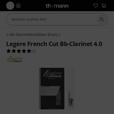
Suche 
Bb-Klarinettenblätter (Franz.)
Legere French Cut Bb-Clarinet 4.0
5.0 von 5 Sternen aus 1 Kundenbewertungen
(
1
)