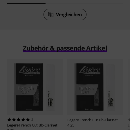
Vergleichen
Zubehör & passende Artikel
2
Legere
French Cut Bb-Clarinet
Legere
French Cut Bb-Clarinet
4.25
L