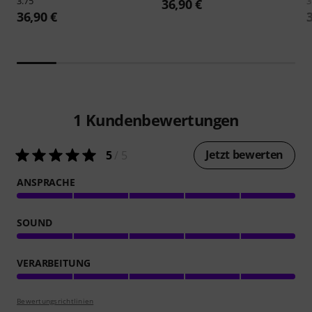
3.75
3
36,90 €
36,90 €
1
Kundenbewertungen
Jetzt bewerten
5
/ 5
ANSPRACHE
SOUND
VERARBEITUNG
Bewertungsrichtlinien