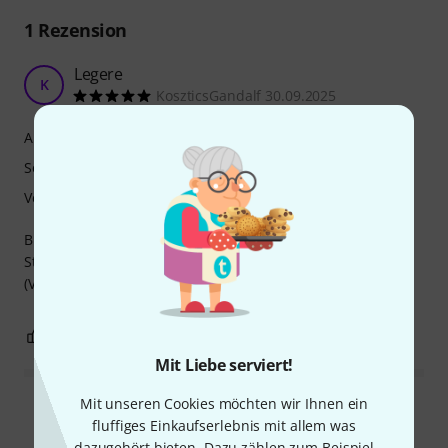
1
Rezension
Legere
K
KoszticsGandalf 30.09.2025
Ansprache
Sound
Verarbeitung
Bis dato das beste Kunstoffblatt für Böhm-Systhem. Die
Stärke 4 ist zu nehmen wie von den üblichen Holzblätter
(Vandoren, Peter Leuthner,usw..) die Stärke 3,5.
0
0
BEWERTUNG MELDEN
Mit Liebe serviert!
Mit unseren Cookies möchten wir Ihnen ein
Alle Bewertungen lesen
fluffiges Einkaufserlebnis mit allem was
dazugehört bieten. Dazu zählen zum Beispiel