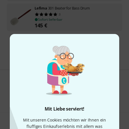
Lefima
301 Beater for Bass Drum
3
Sofort lieferbar
145
€
Kostenloser Versand ab 29 €
Alle Preise inkl. MwSt.
Gefällt Ihnen, was Sie sehen?
Teilen
Hilfe & Feedback
Mit Liebe serviert!
Mit unseren Cookies möchten wir Ihnen ein
fluffiges Einkaufserlebnis mit allem was