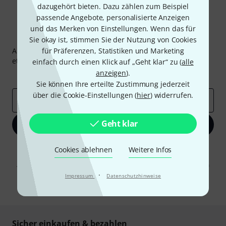
dazugehört bieten. Dazu zählen zum Beispiel
passende Angebote, personalisierte Anzeigen
und das Merken von Einstellungen. Wenn das für
Thomann Newsletter
Sie okay ist, stimmen Sie der Nutzung von Cookies
Abonniere den Thomann Newsletter und gewinne mit
für Präferenzen, Statistiken und Marketing
etwas Glück einen von
50 Gutscheinen
über jeweils
50€
!
einfach durch einen Klick auf „Geht klar“ zu (
alle
anzeigen
).
Inspirierende Beiträge
Deals
Thomann Insights
Sie können Ihre erteilte Zustimmung jederzeit
über die Cookie-Einstellungen (
hier
) widerrufen.
E-Mail-Adresse
*
Geht klar
Jetzt anmelden
Mit Klick auf „Jetzt anmelden“ stimmen Sie dem Erhalt von E-Mail-
Cookies ablehnen
Weitere Infos
Werbung und einer Messung des E-Mail-Nutzungsverhaltens zu. Die
Abmeldung ist jederzeit möglich. Weitere Informationen finden Sie in
unseren
Datenschutzhinweisen
.
·
Impressum
Datenschutzhinweise
* Pflichtfeld
Sicher einkaufen & bezahlen