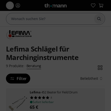
Suche 
Lefima Schlägel für
Marchinginstrumente
Beratung
9
Produkte
·
Filter
Beliebtheit
Lefima
452 Beater for Field Drum
8
Sofort lieferbar
65
€