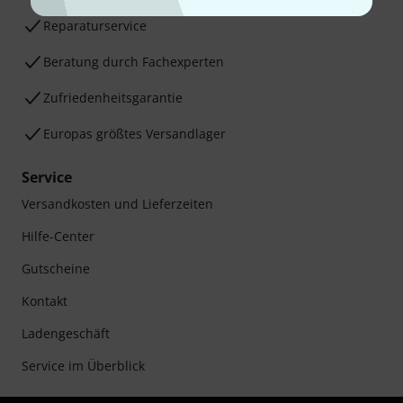
Reparaturservice
Beratung durch Fachexperten
Zufriedenheitsgarantie
Europas größtes Versandlager
Service
Versandkosten und Lieferzeiten
Hilfe-Center
Gutscheine
Kontakt
Ladengeschäft
Service im Überblick