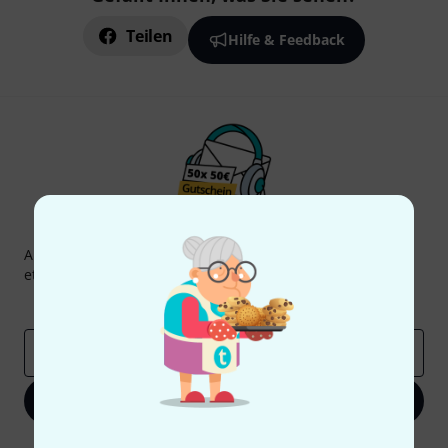
Teilen
Hilfe & Feedback
Thomann Newsletter
Abonniere den Thomann Newsletter und gewinne mit
etwas Glück einen von
50 Gutscheinen
über jeweils
50€
!
Inspirierende Beiträge
Deals
Thomann Insights
E-Mail-Adresse
*
Jetzt anmelden