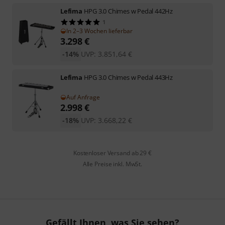
Lefima
HPG 3.0 Chimes w Pedal 442Hz
1
In 2–3 Wochen lieferbar
3.298
€
-14%
UVP:
3.851,64
€
Lefima
HPG 3.0 Chimes w Pedal 443Hz
Auf Anfrage
2.998
€
-18%
UVP:
3.668,22
€
Kostenloser Versand ab 29 €
Alle Preise inkl. MwSt.
Gefällt Ihnen, was Sie sehen?