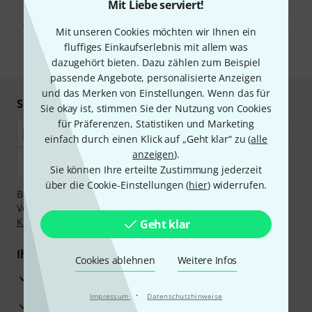
Mit Klick auf „Jetzt anmelden“ stimmen Sie dem Erhalt von E-Mail-
Mit Liebe serviert!
Werbung und einer Messung des E-Mail-Nutzungsverhaltens zu. Die
Abmeldung ist jederzeit möglich. Weitere Informationen finden Sie in
Mit unseren Cookies möchten wir Ihnen ein
unseren
Datenschutzhinweisen
.
fluffiges Einkaufserlebnis mit allem was
* Pflichtfeld
dazugehört bieten. Dazu zählen zum Beispiel
passende Angebote, personalisierte Anzeigen
und das Merken von Einstellungen. Wenn das für
Sicher einkaufen & bezahlen
Sie okay ist, stimmen Sie der Nutzung von Cookies
für Präferenzen, Statistiken und Marketing
einfach durch einen Klick auf „Geht klar“ zu (
alle
anzeigen
).
Sie können Ihre erteilte Zustimmung jederzeit
über die Cookie-Einstellungen (
hier
) widerrufen.
Bezahlen Sie vertraulich und sicher per Nachnahme,
Vorkasse, PayPal, Amazon Pay,
Klarna Sofort bezahlen
,
Klarna Ratenzahlung
oder Kreditkarte.
Geht klar
Ihre Vorteile
Cookies ablehnen
Weitere Infos
3 Jahre Thomann Garantie
·
Impressum
Datenschutzhinweise
30 Tage Money-Back-Garantie