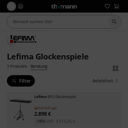
Suche 
Lefima Glockenspiele
Beratung
3
Produkte
·
Filter
Beliebtheit
Lefima
EPG Glockenspiel
Auf Anfrage
2.898
€
-18%
UVP:
3.515,26
€