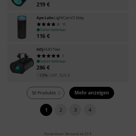
219
€
Ape Labs
LightCan V2 Grey
10
Sofort lieferbar
116
€
ADJ
H2O Two
3
Sofort lieferbar
286
€
-13%
UVP:
329
€
Mehr anzeigen
50 Produkte
1
2
3
4
Kostenloser Versand ab 29 €