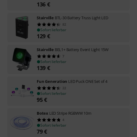
136
€
Stairville
BTL-30 Battery Truss Light LED
82
Sofort lieferbar
129
€
Stairville
BEL1+ Battery Event Light 15W
7
Sofort lieferbar
139
€
Fun Generation
LED Puck ONE Set of 4
22
Sofort lieferbar
95
€
Botex
LED Stripe RGBWW 10m
4
Sofort lieferbar
79
€