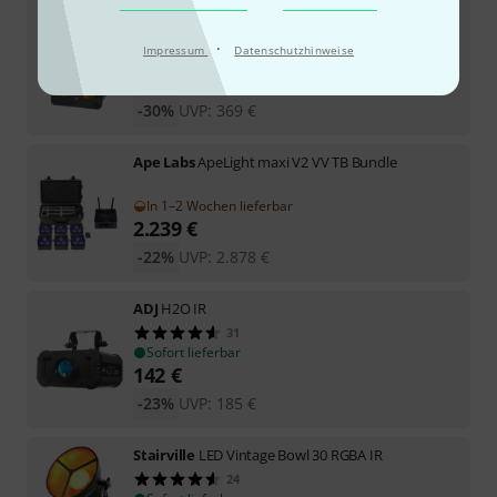
Ape Labs
Double Wall Maxi V2 15° Grey
2
·
Impressum
Datenschutzhinweise
Sofort lieferbar
259
€
-30%
UVP:
369
€
Ape Labs
ApeLight maxi V2 VV TB Bundle
In 1–2 Wochen lieferbar
2.239
€
-22%
UVP:
2.878
€
ADJ
H2O IR
31
Sofort lieferbar
142
€
-23%
UVP:
185
€
Stairville
LED Vintage Bowl 30 RGBA IR
24