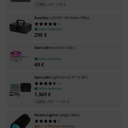
-17%
UVP:
168
€
Eurolite
LED WF-100 Water Effect
3
Sofort lieferbar
299
€
Ape Labs
ApeCoin USB-C
Sofort lieferbar
49
€
Ape Labs
LightCan V2 TP 12 SB C
2
Sofort lieferbar
1.369
€
-22%
UVP:
1.749
€
Nexus Lights
Uplight Black
6
In 1–2 Wochen lieferbar