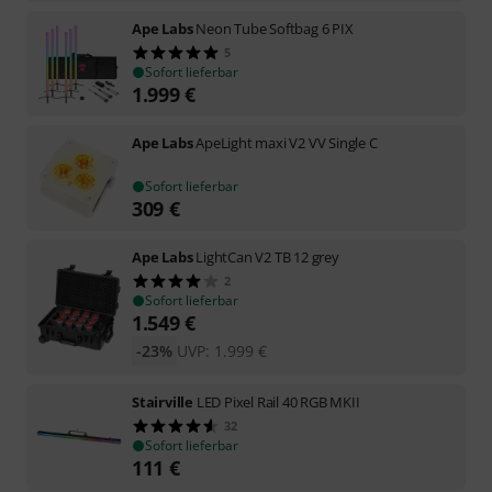
Ape Labs
Neon Tube Softbag 6 PIX
5
Sofort lieferbar
1.999
€
Ape Labs
ApeLight maxi V2 VV Single C
Sofort lieferbar
309
€
Ape Labs
LightCan V2 TB 12 grey
2
Sofort lieferbar
1.549
€
-23%
UVP:
1.999
€
Stairville
LED Pixel Rail 40 RGB MKII
32
Sofort lieferbar
111
€