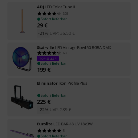
ADJ
LED Color Tube II
303
Sofort lieferbar
29
€
-21%
UVP:
36,50
€
Stairville
LED Vintage Bowl 50 RGBA DMX
63
TOP-SELLER
Sofort lieferbar
199
€
Eliminator
Ikon Profile Plus
Sofort lieferbar
225
€
-22%
UVP:
289
€
Eurolite
LED BAR-18 UV 18x3W
5
Sofort lieferbar