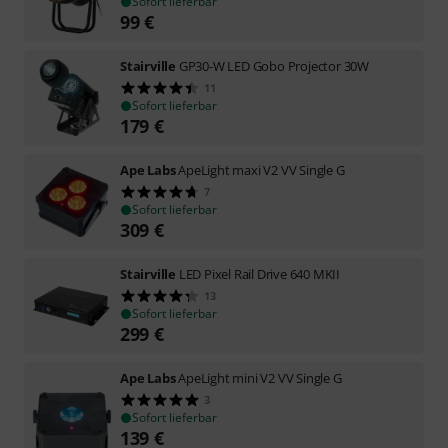
Sofort lieferbar
99
€
Stairville
GP30-W LED Gobo Projector 30W
11
Sofort lieferbar
179
€
Ape Labs
ApeLight maxi V2 VV Single G
7
Sofort lieferbar
309
€
Stairville
LED Pixel Rail Drive 640 MKII
13
Sofort lieferbar
299
€
Ape Labs
ApeLight mini V2 VV Single G
3
Sofort lieferbar
139
€