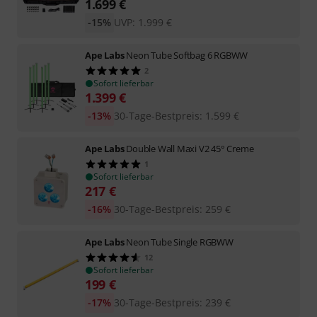
1.699
€
-15%
UVP:
1.999
€
Ape Labs
Neon Tube Softbag 6 RGBWW
2
Sofort lieferbar
1.399
€
-13%
30-Tage-Bestpreis
:
1.599
€
Ape Labs
Double Wall Maxi V2 45° Creme
1
Sofort lieferbar
217
€
-16%
30-Tage-Bestpreis
:
259
€
Ape Labs
Neon Tube Single RGBWW
12
Sofort lieferbar
199
€
-17%
30-Tage-Bestpreis
:
239
€