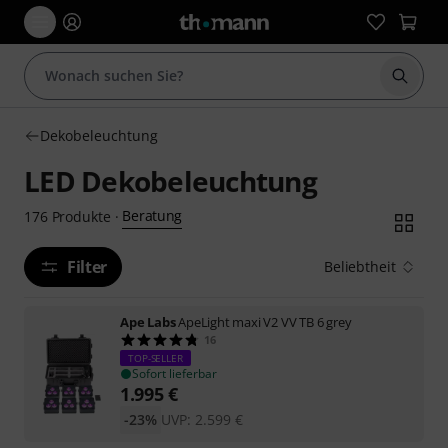
Suche 
Dekobeleuchtung
LED Dekobeleuchtung
Beratung
176
Produkte
·
Filter
Beliebtheit
Ape Labs
ApeLight maxi V2 VV TB 6 grey
16
TOP-SELLER
Sofort lieferbar
1.995
€
-23%
UVP:
2.599
€