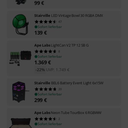
99
€
Stairville
LED Vintage Bowl 30 RGBA DMX
47
Sofort lieferbar
139
€
Ape Labs
LightCan V2 TP 12 SB G
8
Sofort lieferbar
1.369
€
-22%
UVP:
1.749
€
Stairville
BEL6 Battery Event Light 6x15W
20
Sofort lieferbar
299
€
Ape Labs
Neon Tube TourBox 6 RGBWW
2
Sofort lieferbar