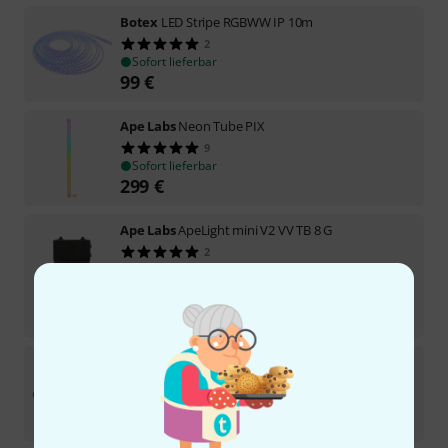
Botex
LED Stripe RGBWW IP 10m
2
Sofort lieferbar
99
€
Ape Labs
Neon Tube PIX
9
Sofort lieferbar
299
€
Ape Labs
ApeLight mini V2 VV TB 8 G
2
Sofort lieferbar
1.349
€
-21%
UVP:
1.699
€
Ape Labs
ApeLight maxi V2 (C) Single G
2
Sofort lieferbar
219
€