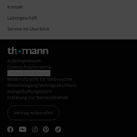
Kontakt
Ladengeschäft
Service im Überblick
AGB
/
Impressum
Datenschutzhinweise
Cookie-Einstellungen
Widerrufsrecht für Verbraucher
Bestellvorgang/Vertragsabschluss
Mängelhaftungsrecht
Erklärung zur Barrierefreiheit
Vertrag widerrufen