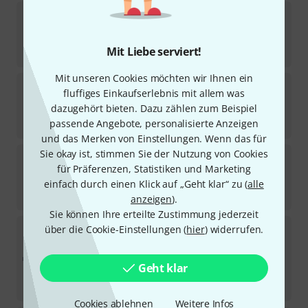
Amaran
T4c LED Tube
9
Sofort lieferbar
Mit Liebe serviert!
349
€
Mit unseren Cookies möchten wir Ihnen ein
Fun Generation
LED Puck ONE Set of 4 Bundle
fluffiges Einkaufserlebnis mit allem was
dazugehört bieten. Dazu zählen zum Beispiel
Sofort lieferbar
passende Angebote, personalisierte Anzeigen
99
€
und das Merken von Einstellungen. Wenn das für
Sie okay ist, stimmen Sie der Nutzung von Cookies
Ape Labs
Neon Stripe 5.0M
für Präferenzen, Statistiken und Marketing
1
Sofort lieferbar
einfach durch einen Klick auf „Geht klar“ zu (
alle
139
€
anzeigen
).
Sie können Ihre erteilte Zustimmung jederzeit
Showtec
UV LED Bar 100cm 18x3W
über die Cookie-Einstellungen (
hier
) widerrufen.
47
Sofort lieferbar
172
€
Geht klar
-33%
UVP:
255,85
€
Cookies ablehnen
Weitere Infos