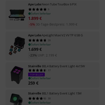
Ape Labs
Neon Tube TourBox 6 PIX
9
Sofort lieferbar
1.899
€
-5%
30-Tage-Bestpreis
:
1.999
€
Ape Labs
ApeLight Maxi V2 VV TP 6 SB G
28
Sofort lieferbar
1.699
€
-23%
UVP:
2.199
€
Stairville
BEL4 Battery Event Light 4x15W
17
TOP-SELLER
Sofort lieferbar
259
€
Stairville
BEL1 Battery Event Light 15W
38
Sofort lieferbar