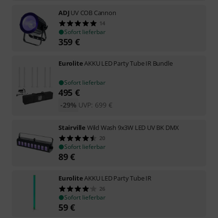
ADJ
UV COB Cannon
14
Sofort lieferbar
359
€
Eurolite
AKKU LED Party Tube IR Bundle
Sofort lieferbar
495
€
-29%
UVP:
699
€
Stairville
Wild Wash 9x3W LED UV BK DMX
20
Sofort lieferbar
89
€
Eurolite
AKKU LED Party Tube IR
26
Sofort lieferbar
59
€