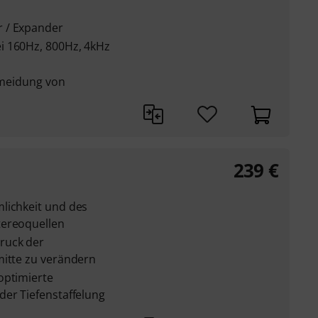
 / Expander
i 160Hz, 800Hz, 4kHz
ermeidung von
239
€
lichkeit und des
tereoquellen
ruck der
mitte zu verändern
optimierte
der Tiefenstaffelung