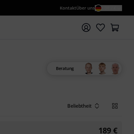
Kontakt
Über uns
DE / €
e mit Suchwort {searchTerm} starten
Beratung
Beliebtheit
189
€