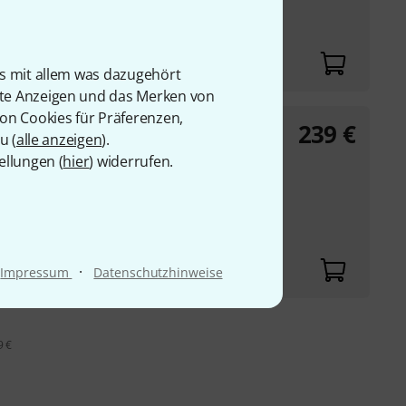
renähnliche
-Regelung
is mit allem was dazugehört
rte Anzeigen und das Merken von
von Cookies für Präferenzen,
239
€
u (
alle anzeigen
).
m spektralen Ansatz
ellungen (
hier
) widerrufen.
für den Frequenz- und
n Soft- und
n
·
Impressum
Datenschutzhinweise
9 €