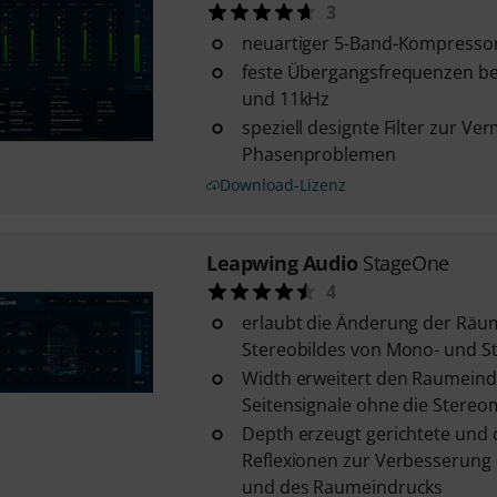
3
neuartiger 5-Band-Kompressor
feste Übergangsfrequenzen be
und 11kHz
speziell designte Filter zur V
Phasenproblemen
Download-Lizenz
Leapwing Audio
StageOne
4
erlaubt die Änderung der Räum
Stereobildes von Mono- und S
Width erweitert den Raumeind
Seitensignale ohne die Stereo
Depth erzeugt gerichtete und 
Reflexionen zur Verbesserung 
und des Raumeindrucks