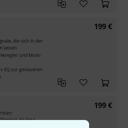
199
€
nale, die sich in der
n lassen
rkeregler und Mute-
ss EQ zur genaueren
s
199
€
nstarr
lligenter Analyse
r