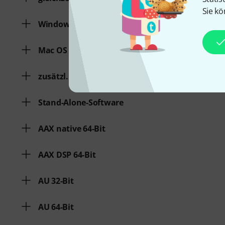
Sie kö
Windows
Mac OS (64 Bit)
zusätzl. Systemvoraussetzungen
Stand-Alone-Software
AAX native 64-Bit
AAX DSP 64-Bit
AU 32-Bit
AU 64-Bit