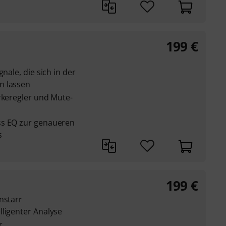
199
€
nale, die sich in der
n lassen
rkeregler und Mute-
ss EQ zur genaueren
s
199
€
nstarr
lligenter Analyse
r