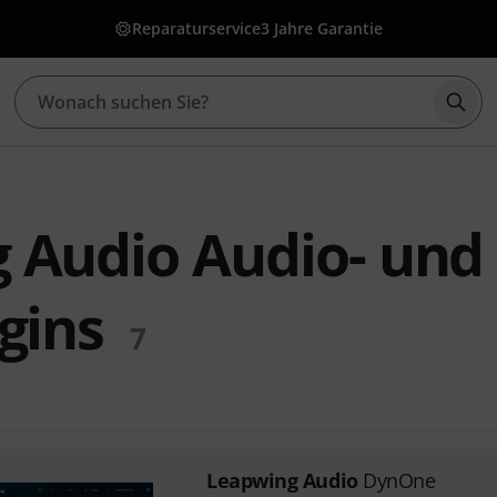
Reparaturservice
3 Jahre Garantie
Such
 Audio Audio- und
gins
7
Leapwing Audio
DynOne