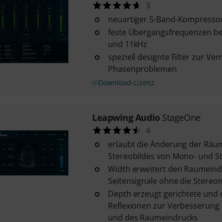
3
neuartiger 5-Band-Kompressor
feste Übergangsfrequenzen be
und 11kHz
speziell designte Filter zur V
Phasenproblemen
Download-Lizenz
Leapwing Audio
StageOne
4
erlaubt die Änderung der Räum
Stereobildes von Mono- und S
Width erweitert den Raumeind
Seitensignale ohne die Stereo
Depth erzeugt gerichtete und 
Reflexionen zur Verbesserung 
und des Raumeindrucks