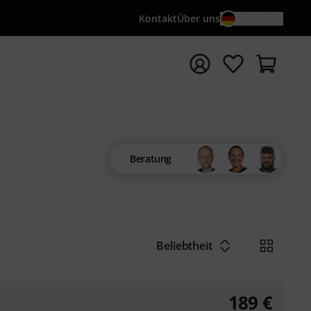
Kontakt
Über uns
DE / €
e mit Suchwort {searchTerm} starten
Beratung
Beliebtheit
189
€