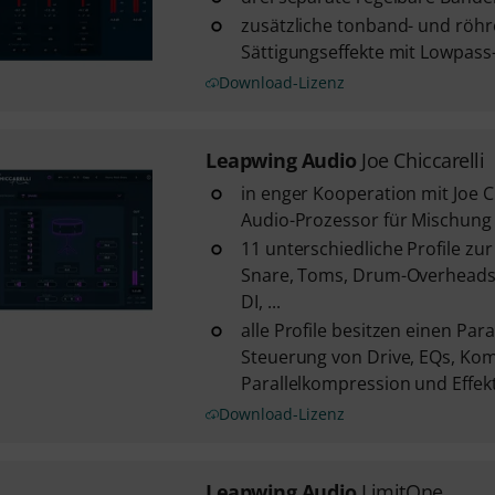
zusätzliche tonband- und röh
Sättigungseffekte mit Lowpass
Download-Lizenz
Leapwing Audio
Joe Chiccarelli
in enger Kooperation mit Joe Ch
Audio-Prozessor für Mischung
11 unterschiedliche Profile zur
Snare, Toms, Drum-Overheads
DI, ...
alle Profile besitzen einen Pa
Steuerung von Drive, EQs, Ko
Parallelkompression und Effek
Download-Lizenz
Leapwing Audio
LimitOne