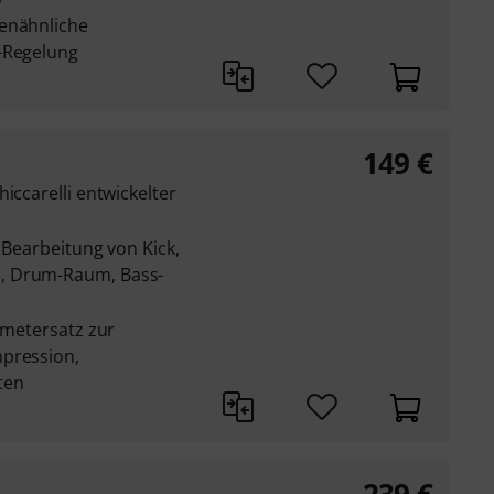
renähnliche
-Regelung
149
€
iccarelli entwickelter
 Bearbeitung von Kick,
, Drum-Raum, Bass-
rametersatz zur
mpression,
ten