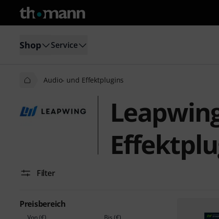
Shop
Service
Audio- und Effektplugins
Leapwing
Effektplu
Filter
Preisbereich
Von (€)
Bis (€)