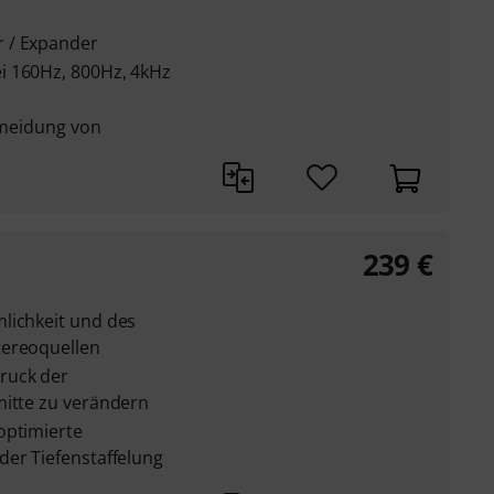
 / Expander
i 160Hz, 800Hz, 4kHz
ermeidung von
239
€
lichkeit und des
tereoquellen
ruck der
mitte zu verändern
optimierte
der Tiefenstaffelung