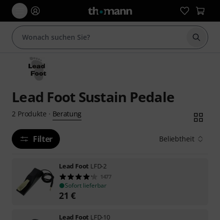
Suche 
Lead Foot Sustain Pedale
Beratung
2
Produkte
·
Filter
Beliebtheit
Lead Foot
LFD-2
1477
Sofort lieferbar
21
€
Lead Foot
LFD-10