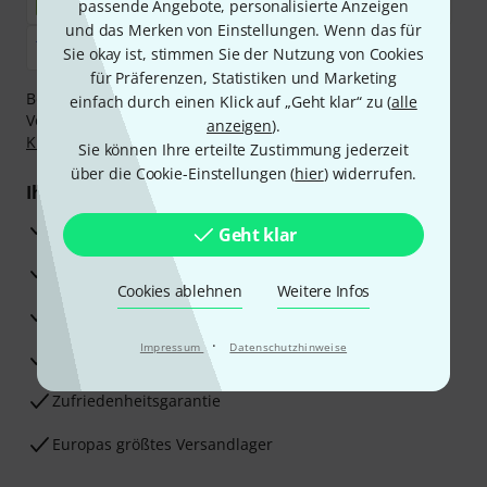
passende Angebote, personalisierte Anzeigen
und das Merken von Einstellungen. Wenn das für
Sie okay ist, stimmen Sie der Nutzung von Cookies
für Präferenzen, Statistiken und Marketing
Bezahlen Sie vertraulich und sicher per Nachnahme,
einfach durch einen Klick auf „Geht klar“ zu (
alle
Vorkasse, PayPal, Amazon Pay,
Klarna Sofort bezahlen
,
anzeigen
).
Klarna Ratenzahlung
oder Kreditkarte.
Sie können Ihre erteilte Zustimmung jederzeit
über die Cookie-Einstellungen (
hier
) widerrufen.
Ihre Vorteile
3 Jahre Thomann Garantie
Geht klar
30 Tage Money-Back-Garantie
Cookies ablehnen
Weitere Infos
Reparaturservice
·
Impressum
Datenschutzhinweise
Beratung durch Fachexperten
Zufriedenheitsgarantie
Europas größtes Versandlager