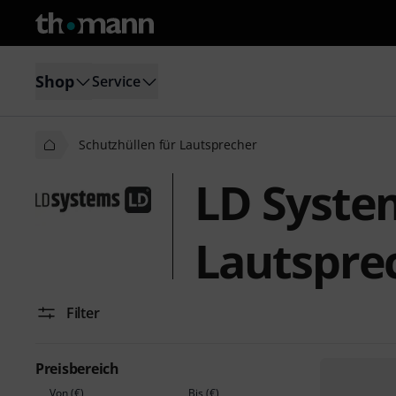
Shop
Service
Schutzhüllen für Lautsprecher
LD Syste
Lautspre
Filter
Preisbereich
Von (€)
Bis (€)