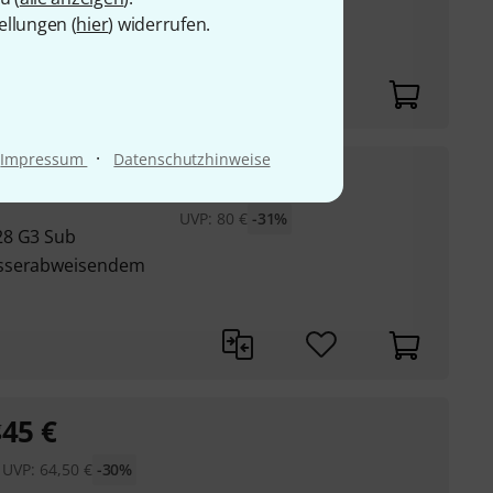
UVP:
121,50
€
-24%
ellungen (
hier
) widerrufen.
·
Impressum
Datenschutzhinweise
55
€
g
UVP:
80
€
-31%
28 G3 Sub
asserabweisendem
45
€
g
UVP:
64,50
€
-30%