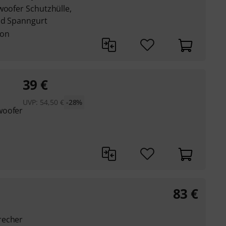
woofer Schutzhülle,
und Spanngurt
lon
39
€
UVP:
54,50
€
-28%
woofer
83
€
recher