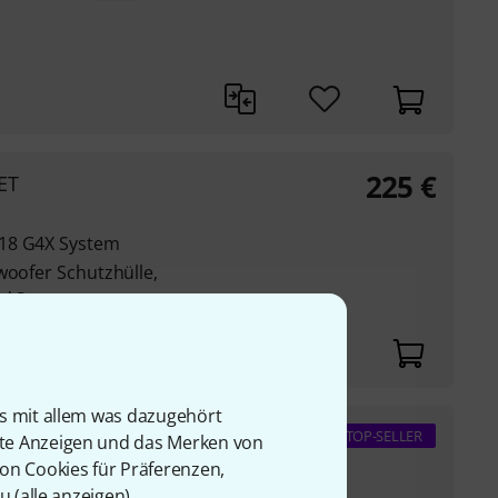
225
€
ET
 18 G4X System
woofer Schutzhülle,
und Spanngurt
lon
is mit allem was dazugehört
TOP-SELLER
rte Anzeigen und das Merken von
92
€
von Cookies für Präferenzen,
u (
alle anzeigen
).
cher