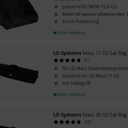
passend für MON 12 A G3
Material: wasserabweisendes 
8 mm Polsterung
Sofort lieferbar
LD Systems
Maui 11 G2 Sat Bag
91
für LD Maui Säulenlautspreche
passend für LD Maui 11 G2
mit Haltegriff
Sofort lieferbar
LD Systems
Maui 28 G2 Sat Bag
175