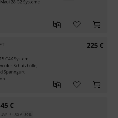
D Maui 28 G2 Systeme
225
€
ET
 15 G4X System
woofer Schutzhülle,
und Spanngurt
lon
45
€
g
UVP:
64,50
€
-30%