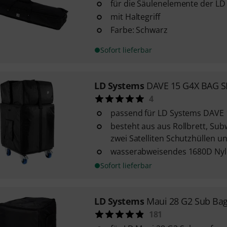
für die Säulenelemente der L
mit Haltegriff
Farbe: Schwarz
Sofort lieferbar
LD Systems
DAVE 15 G4X BAG S
4
passend für LD Systems DAVE
besteht aus aus Rollbrett, Sub
zwei Satelliten Schutzhüllen 
wasserabweisendes 1680D Ny
Sofort lieferbar
LD Systems
Maui 28 G2 Sub Ba
181