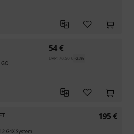
54
€
UVP:
70,50
€
-23%
5 GO
195
€
ET
 12 G4X System