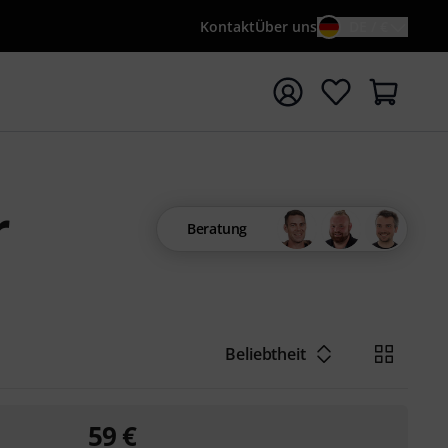
Kontakt
Über uns
DE / €
e mit Suchwort {searchTerm} starten
r
Beratung
Beliebtheit
59
€