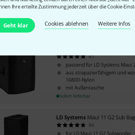
nnen Ihre erteilte Zustimmung jederzeit über die Cookie-Einst
mit Haltegriff
mit Gummifüßen
Cookies ablehnen
Weitere Infos
Geht klar
Sofort lieferbar
LD Systems
Maui 28 G3 Sub Ba
41
passend für LD Systems Maui 
aus strapazierfähigem und w
1680D-Nylon
mit Außentasche
Sofort lieferbar
LD Systems
Maui 11 G2 Sub Ba
94
für LD Maui 11 G2 Subwoofer