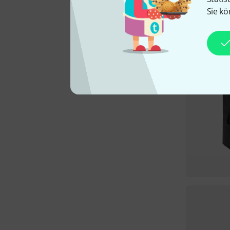
Sie kö