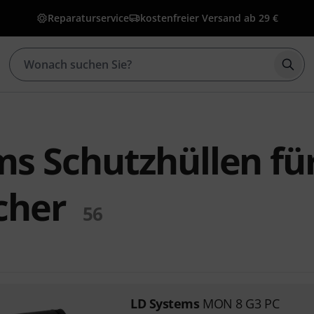
Reparaturservice
kostenfreier Versand ab 29 €
Such
ms Schutzhüllen fü
cher
56
LD Systems
MON 8 G3 PC