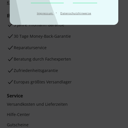
Klarna Ratenzahlung
oder Kreditkarte.
·
Impressum
Datenschutzhinweise
Ihre Vorteile
3 Jahre Thomann Garantie
30 Tage Money-Back-Garantie
Reparaturservice
Beratung durch Fachexperten
Zufriedenheitsgarantie
Europas größtes Versandlager
Service
Versandkosten und Lieferzeiten
Hilfe-Center
Gutscheine