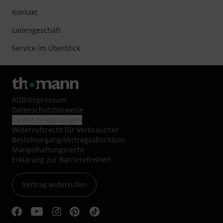
Kontakt
Ladengeschäft
Service im Überblick
AGB
/
Impressum
Datenschutzhinweise
Cookie-Einstellungen
Widerrufsrecht für Verbraucher
Bestellvorgang/Vertragsabschluss
Mängelhaftungsrecht
Erklärung zur Barrierefreiheit
Vertrag widerrufen