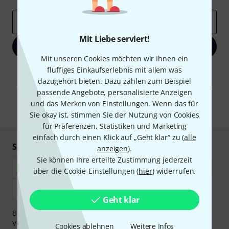
E-Mail-Adresse
*
Mit Liebe serviert!
Jetzt anmelden
Mit unseren Cookies möchten wir Ihnen ein
fluffiges Einkaufserlebnis mit allem was
Mit Klick auf „Jetzt anmelden“ stimmen Sie dem Erhalt von E-Mail-
Werbung und einer Messung des E-Mail-Nutzungsverhaltens zu. Die
dazugehört bieten. Dazu zählen zum Beispiel
Abmeldung ist jederzeit möglich. Weitere Informationen finden Sie in
passende Angebote, personalisierte Anzeigen
unseren
Datenschutzhinweisen
.
und das Merken von Einstellungen. Wenn das für
* Pflichtfeld
Sie okay ist, stimmen Sie der Nutzung von Cookies
für Präferenzen, Statistiken und Marketing
einfach durch einen Klick auf „Geht klar“ zu (
alle
Sicher einkaufen & bezahlen
anzeigen
).
Sie können Ihre erteilte Zustimmung jederzeit
über die Cookie-Einstellungen (
hier
) widerrufen.
Geht klar
Bezahlen Sie vertraulich und sicher per Nachnahme,
Vorkasse, PayPal, Amazon Pay,
Klarna Sofort bezahlen
,
Cookies ablehnen
Weitere Infos