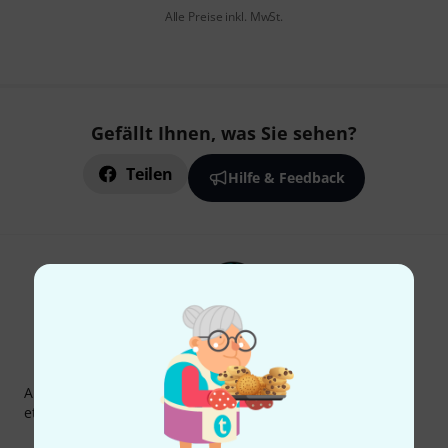
Alle Preise inkl. MwSt.
Gefällt Ihnen, was Sie sehen?
Teilen
Hilfe & Feedback
Thomann Newsletter
Abonniere den Thomann Newsletter und gewinne mit
etwas Glück einen von
50 Gutscheinen
über jeweils
50€
!
Inspirierende Beiträge
Deals
Thomann Insights