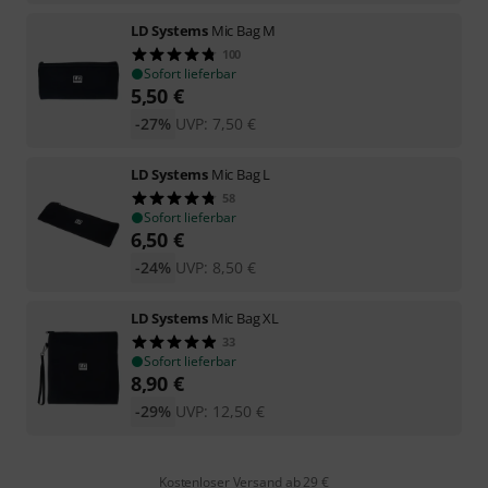
LD Systems
Mic Bag M
100
Sofort lieferbar
5,50
€
-27%
UVP:
7,50
€
LD Systems
Mic Bag L
58
Sofort lieferbar
6,50
€
-24%
UVP:
8,50
€
LD Systems
Mic Bag XL
33
Sofort lieferbar
8,90
€
-29%
UVP:
12,50
€
Kostenloser Versand ab 29 €