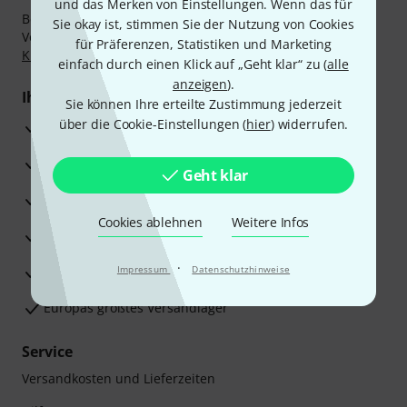
und das Merken von Einstellungen. Wenn das für
Bezahlen Sie vertraulich und sicher per Nachnahme,
Sie okay ist, stimmen Sie der Nutzung von Cookies
Vorkasse, PayPal, Amazon Pay,
Klarna Sofort bezahlen
,
für Präferenzen, Statistiken und Marketing
Klarna Ratenzahlung
oder Kreditkarte.
einfach durch einen Klick auf „Geht klar“ zu (
alle
anzeigen
).
Ihre Vorteile
Sie können Ihre erteilte Zustimmung jederzeit
über die Cookie-Einstellungen (
hier
) widerrufen.
3 Jahre Thomann Garantie
30 Tage Money-Back-Garantie
Geht klar
Reparaturservice
Cookies ablehnen
Weitere Infos
Beratung durch Fachexperten
·
Zufriedenheitsgarantie
Impressum
Datenschutzhinweise
Europas größtes Versandlager
Service
Versandkosten und Lieferzeiten