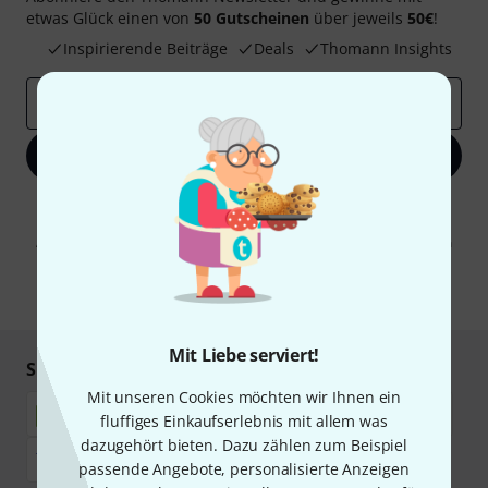
etwas Glück einen von
50 Gutscheinen
über jeweils
50€
!
Inspirierende Beiträge
Deals
Thomann Insights
E-Mail-Adresse
*
Jetzt anmelden
Mit Klick auf „Jetzt anmelden“ stimmen Sie dem Erhalt von E-Mail-
Werbung und einer Messung des E-Mail-Nutzungsverhaltens zu. Die
Abmeldung ist jederzeit möglich. Weitere Informationen finden Sie in
unseren
Datenschutzhinweisen
.
* Pflichtfeld
Mit Liebe serviert!
Sicher einkaufen & bezahlen
Mit unseren Cookies möchten wir Ihnen ein
fluffiges Einkaufserlebnis mit allem was
dazugehört bieten. Dazu zählen zum Beispiel
passende Angebote, personalisierte Anzeigen