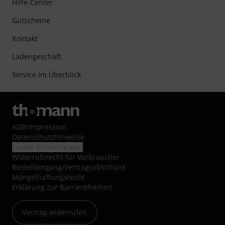
Hilfe-Center
Gutscheine
Kontakt
Ladengeschäft
Service im Überblick
AGB
/
Impressum
Datenschutzhinweise
Cookie-Einstellungen
Widerrufsrecht für Verbraucher
Bestellvorgang/Vertragsabschluss
Mängelhaftungsrecht
Erklärung zur Barrierefreiheit
Vertrag widerrufen