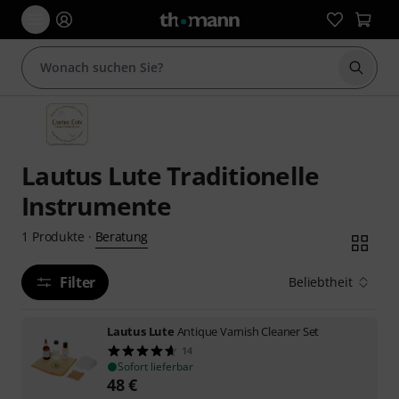
Suche 
Lautus Lute Traditionelle
Instrumente
Beratung
1
Produkte
·
Filter
Beliebtheit
Lautus Lute
Antique Varnish Cleaner Set
14
Sofort lieferbar
48
€