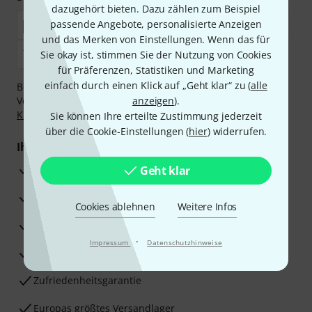
dazugehört bieten. Dazu zählen zum Beispiel
passende Angebote, personalisierte Anzeigen
und das Merken von Einstellungen. Wenn das für
Sie okay ist, stimmen Sie der Nutzung von Cookies
für Präferenzen, Statistiken und Marketing
einfach durch einen Klick auf „Geht klar“ zu (
alle
Bezahlen Sie vertraulich und sicher per Nachnahme,
Vorkasse, PayPal, Amazon Pay,
anzeigen
Klarna Sofort bezahlen
).
,
Klarna Ratenzahlung
oder Kreditkarte.
Sie können Ihre erteilte Zustimmung jederzeit
über die Cookie-Einstellungen (
hier
) widerrufen.
Ihre Vorteile
3 Jahre Thomann Garantie
Geht klar
30 Tage Money-Back-Garantie
Cookies ablehnen
Weitere Infos
Reparaturservice
·
Impressum
Datenschutzhinweise
Beratung durch Fachexperten
Zufriedenheitsgarantie
Europas größtes Versandlager