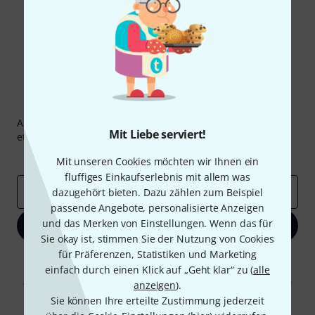
Thomann Newsletter
Abonniere den Thomann Newsletter und gewinne mit
Mit Liebe serviert!
etwas Glück einen von
50 Gutscheinen
über jeweils
50€
!
Inspirierende Beiträge
Deals
Thomann Insights
Mit unseren Cookies möchten wir Ihnen ein
fluffiges Einkaufserlebnis mit allem was
E-Mail-Adresse
*
dazugehört bieten. Dazu zählen zum Beispiel
passende Angebote, personalisierte Anzeigen
und das Merken von Einstellungen. Wenn das für
Jetzt anmelden
Sie okay ist, stimmen Sie der Nutzung von Cookies
für Präferenzen, Statistiken und Marketing
Mit Klick auf „Jetzt anmelden“ stimmen Sie dem Erhalt von E-Mail-
einfach durch einen Klick auf „Geht klar“ zu (
alle
Werbung und einer Messung des E-Mail-Nutzungsverhaltens zu. Die
Abmeldung ist jederzeit möglich. Weitere Informationen finden Sie in
anzeigen
).
unseren
Datenschutzhinweisen
.
Sie können Ihre erteilte Zustimmung jederzeit