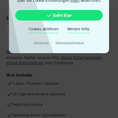
über die Cookie-Einstellungen (
* Pflichtfeld
hier
) widerrufen.
Geht klar
Sicher einkaufen & bezahlen
Cookies ablehnen
Weitere Infos
·
Impressum
Datenschutzhinweise
Bezahlen Sie vertraulich und sicher per Nachnahme,
Vorkasse, PayPal, Amazon Pay,
Klarna Sofort bezahlen
,
Klarna Ratenzahlung
oder Kreditkarte.
Ihre Vorteile
3 Jahre Thomann Garantie
30 Tage Money-Back-Garantie
Reparaturservice
Beratung durch Fachexperten