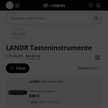
Suche 
LANDR Tasteninstrumente
Beratung
6
Produkte
·
Filter
Beliebtheit
LANDR
Ultimate Bundle
Download-Lizenz
599
€
-20%
UVP:
748,51
€