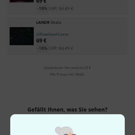
69
€
-18%
UVP:
84,49
€
LANDR
Strata
Download-Lizenz
69
€
-18%
UVP:
84,49
€
Kostenloser Versand ab 29 €
Alle Preise inkl. MwSt.
Gefällt Ihnen, was Sie sehen?
Teilen
Hilfe & Feedback