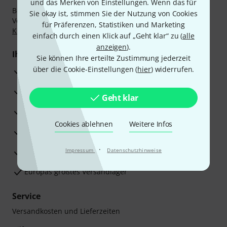
und das Merken von Einstellungen. Wenn das für
Bezahlen Sie vertraulich und sicher per Nachnahme,
Sie okay ist, stimmen Sie der Nutzung von Cookies
Vorkasse, PayPal, Amazon Pay,
Klarna Sofort bezahlen
,
für Präferenzen, Statistiken und Marketing
Klarna Ratenzahlung
oder Kreditkarte.
einfach durch einen Klick auf „Geht klar“ zu (
alle
anzeigen
).
Ihre Vorteile
Sie können Ihre erteilte Zustimmung jederzeit
über die Cookie-Einstellungen (
hier
) widerrufen.
3 Jahre Thomann Garantie
30 Tage Money-Back-Garantie
Geht klar
Reparaturservice
Cookies ablehnen
Weitere Infos
Beratung durch Fachexperten
·
Zufriedenheitsgarantie
Impressum
Datenschutzhinweise
Europas größtes Versandlager
Service
Versandkosten und Lieferzeiten