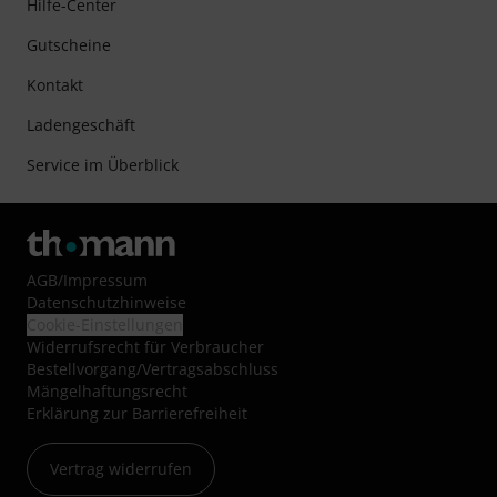
Hilfe-Center
Gutscheine
Kontakt
Ladengeschäft
Service im Überblick
AGB
/
Impressum
Datenschutzhinweise
Cookie-Einstellungen
Widerrufsrecht für Verbraucher
Bestellvorgang/Vertragsabschluss
Mängelhaftungsrecht
Erklärung zur Barrierefreiheit
Vertrag widerrufen