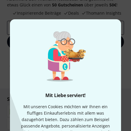
etwas Glück einen von
50 Gutscheinen
über jeweils
50€
!
Inspirierende Beiträge
Deals
Thomann Insights
E-Mail-Adresse
*
Jetzt anmelden
Mit Klick auf „Jetzt anmelden“ stimmen Sie dem Erhalt von E-Mail-
Werbung und einer Messung des E-Mail-Nutzungsverhaltens zu. Die
Abmeldung ist jederzeit möglich. Weitere Informationen finden Sie in
unseren
Datenschutzhinweisen
.
* Pflichtfeld
Mit Liebe serviert!
Sicher einkaufen & bezahlen
Mit unseren Cookies möchten wir Ihnen ein
fluffiges Einkaufserlebnis mit allem was
dazugehört bieten. Dazu zählen zum Beispiel
passende Angebote, personalisierte Anzeigen