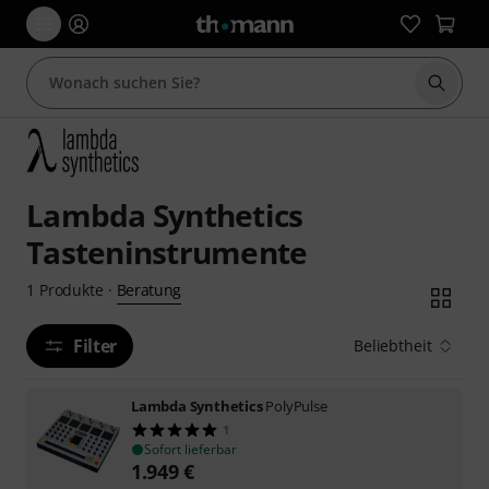
Suche 
Lambda Synthetics
Tasteninstrumente
Beratung
1
Produkte
·
Filter
Beliebtheit
Lambda Synthetics
PolyPulse
1
Sofort lieferbar
1.949
€