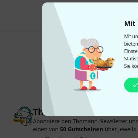
Mit 
Mit un
biete
Einste
Statis
Sie kö
Thomann Newsletter
Abonniere den Thomann Newsletter und
einen von
50 Gutscheinen
über jeweils