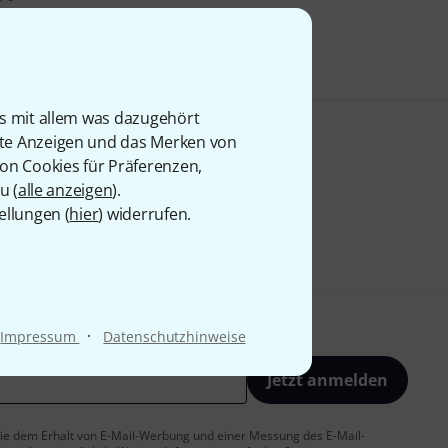
is mit allem was dazugehört
rte Anzeigen und das Merken von
von Cookies für Präferenzen,
u (
alle anzeigen
).
ellungen (
hier
) widerrufen.
·
Impressum
Datenschutzhinweise
Jetzt anmelden
 Sie dem Erhalt von E-Mail-Werbung und einer Messung des E-Mail-