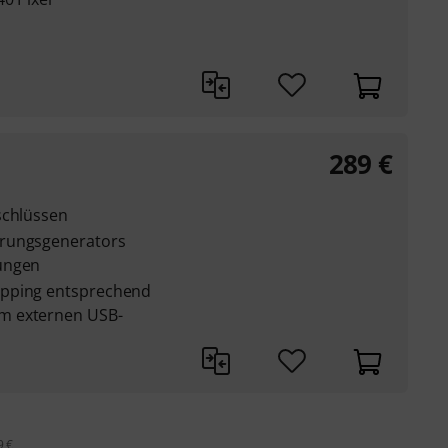
289
€
schlüssen
erungsgenerators
ungen
apping entsprechend
m externen USB-
9 €