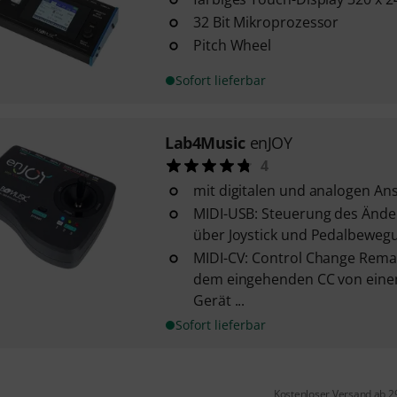
32 Bit Mikroprozessor
Pitch Wheel
Sofort lieferbar
Lab4Music
enJOY
4
mit digitalen und analogen An
MIDI-USB: Steuerung des Änd
über Joystick und Pedalbeweg
MIDI-CV: Control Change Rem
dem eingehenden CC von eine
Gerät ...
Sofort lieferbar
Kostenloser Versand ab 2