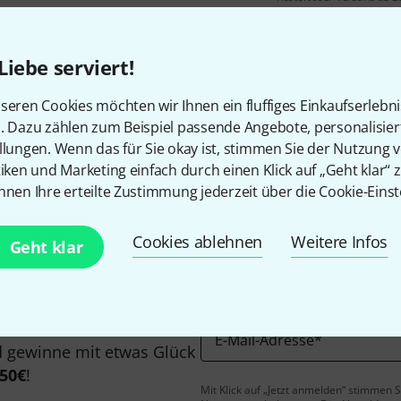
Alle Preise inkl. MwSt.
Liebe serviert!
seren Cookies möchten wir Ihnen ein fluffiges Einkaufserlebn
n. Dazu zählen zum Beispiel passende Angebote, personalisie
Gefällt Ihnen, was Sie sehen?
llungen. Wenn das für Sie okay ist, stimmen Sie der Nutzung 
tiken und Marketing einfach durch einen Klick auf „Geht klar“ z
nnen Ihre erteilte Zustimmung jederzeit über die Cookie-Einst
Teilen
Hilfe & Feedback
Cookies ablehnen
Weitere Infos
Geht klar
E-Mail-Adresse
*
 gewinne mit etwas Glück
50€
!
Mit Klick auf „Jetzt anmelden“ stimmen