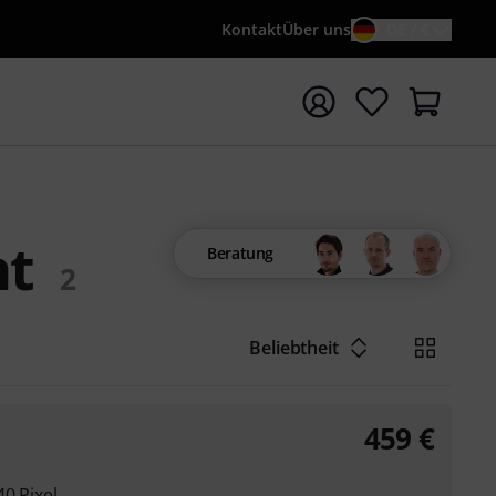
Kontakt
Über uns
DE / €
e mit Suchwort {searchTerm} starten
nt
Beratung
2
Beliebtheit
459
€
40 Pixel