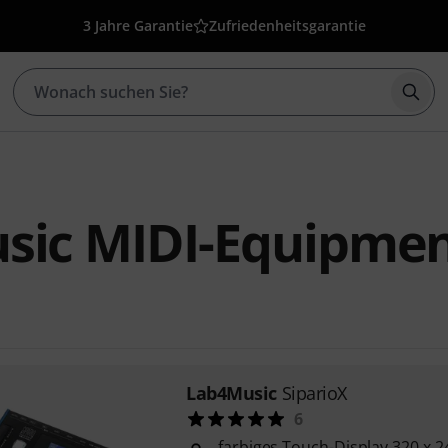
3 Jahre Garantie
Zufriedenheitsgarantie
Such
sic MIDI-Equipme
Lab4Music
SiparioX
6
farbiges Touch-Display 320 x 2