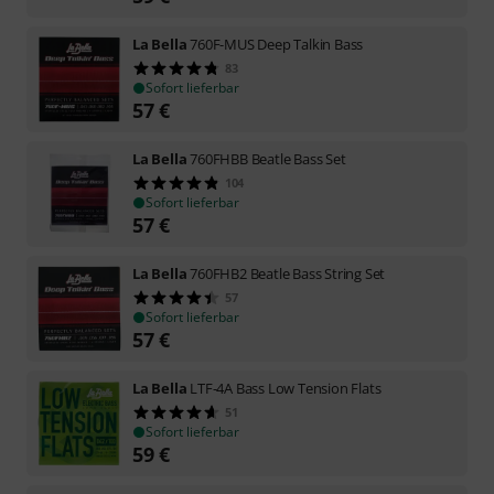
La Bella
760F-MUS Deep Talkin Bass
83
Sofort lieferbar
57
€
La Bella
760FHBB Beatle Bass Set
104
Sofort lieferbar
57
€
La Bella
760FHB2 Beatle Bass String Set
57
Sofort lieferbar
57
€
La Bella
LTF-4A Bass Low Tension Flats
51
Sofort lieferbar
59
€