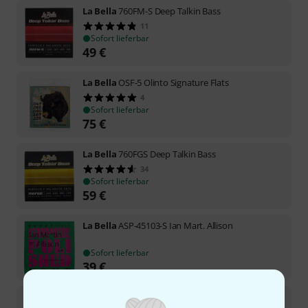
La Bella
760FM-S Deep Talkin Bass
11
Sofort lieferbar
49
€
La Bella
OSF-5 Olinto Signature Flats
4
Sofort lieferbar
75
€
La Bella
760FGS Deep Talkin Bass
34
Sofort lieferbar
59
€
La Bella
ASP-45103-S Ian Mart. Allison
Sofort lieferbar
39
€
La Bella
750N-CB Black Nylon Tape