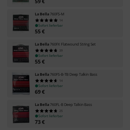
59
€
La Bella
760FS-M
14
Sofort lieferbar
55
€
La Bella
760FX Flatwound String Set
39
Sofort lieferbar
55
€
La Bella
760FS-B-TB Deep Talkin Bass
14
Sofort lieferbar
69
€
La Bella
760FL-B Deep Talkin Bass
25
Sofort lieferbar
73
€