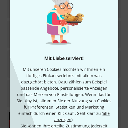
18
Sofort lieferbar
75
€
La Bella
LTF-4A-S Bass LowTension Flats
1
Sofort lieferbar
59
€
La Bella
760FS-CB Deep Talkin' Bass
Mit Liebe serviert!
17
Sofort lieferbar
Mit unseren Cookies möchten wir Ihnen ein
77
€
fluffiges Einkaufserlebnis mit allem was
dazugehört bieten. Dazu zählen zum Beispiel
La Bella
LTF-5A Bass LowTension Flats L
passende Angebote, personalisierte Anzeigen
23
und das Merken von Einstellungen. Wenn das für
In 5–7 Wochen lieferbar
Sie okay ist, stimmen Sie der Nutzung von Cookies
75
€
für Präferenzen, Statistiken und Marketing
einfach durch einen Klick auf „Geht klar“ zu (
alle
La Bella
760FS-XL Deep Talkin Bass
anzeigen
).
Sofort lieferbar
Sie können Ihre erteilte Zustimmung jederzeit