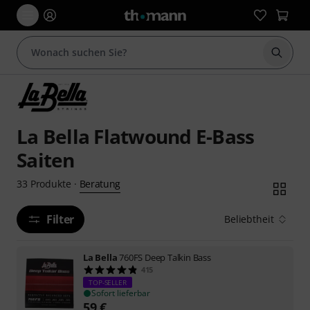
Suche 
La Bella Flatwound E-Bass
Saiten
Beratung
33
Produkte
·
Filter
Beliebtheit
La Bella
760FS Deep Talkin Bass
415
TOP-SELLER
Sofort lieferbar
59
€