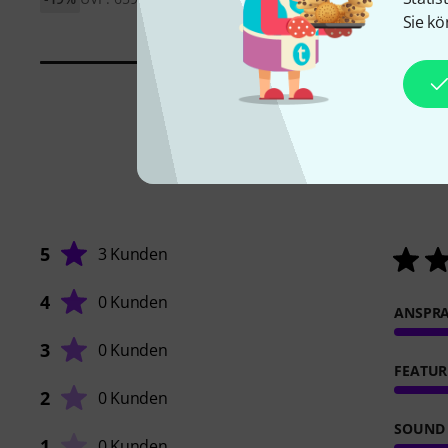
Sie kö
5
3 Kunden
4
0 Kunden
ANSPR
3
0 Kunden
FEATUR
2
0 Kunden
SOUND
1
0 Kunden