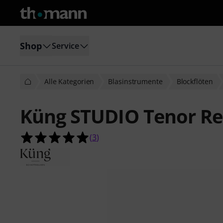
Shop
Service
Alle Kategorien
Blasinstrumente
Blockflöten
Küng STUDIO Tenor Re
5.0 von 5 Sternen aus 3 Kundenbe
(
3
)