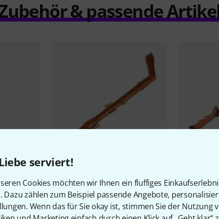
Zubehör & passende Artike
Liebe serviert!
12
 Music
Mollenhauer
2446KC Canta
Mollenhau
seren Cookies möchten wir Ihnen ein fluffiges Einkaufserlebn
Comfort Tenor
Tenor
n. Dazu zählen zum Beispiel passende Angebote, personalisie
979 €
919 €
llungen. Wenn das für Sie okay ist, stimmen Sie der Nutzung 
tiken und Marketing einfach durch einen Klick auf „Geht klar“ z
-11%
UVP: 1.101 €
-12%
UVP: 1