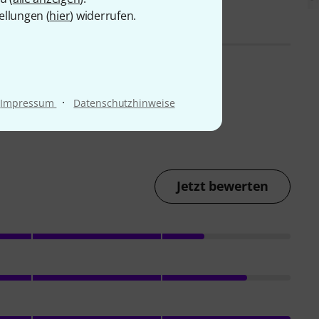
ellungen (
hier
) widerrufen.
·
Impressum
Datenschutzhinweise
Jetzt bewerten