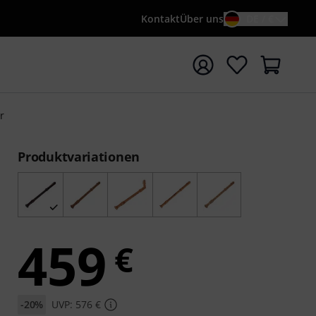
Kontakt
Über uns
DE / €
e mit Suchwort {searchTerm} starten
r
Produktvariationen
459
€
-20%
UVP: 576 €