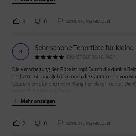
9
0
BEWERTUNG MELDEN
Sehr schöne Tenorflöte für kleine
R
RNNSTGLF 26.10.2022
Die Verarbeitung der Flöte ist top! Durch die dunkle Bei
Ich hatte mir parallel dazu noch die Canta Tenor von M
Letztere empfand ich vom Klang her klarer, reiner. Die 
persönlich gefiel die Canta
Mehr anzeigen
2
0
BEWERTUNG MELDEN