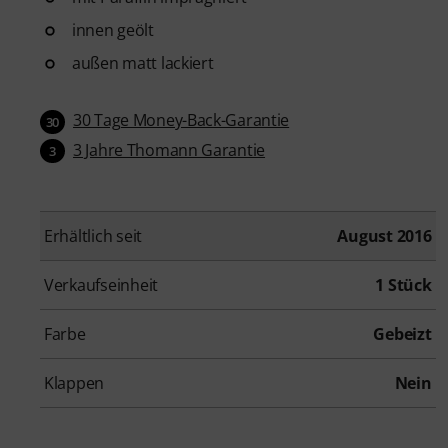
innen geölt
außen matt lackiert
30 Tage Money-Back-Garantie
30
3 Jahre Thomann Garantie
3
Erhältlich seit
August 2016
Verkaufseinheit
1 Stück
Farbe
Gebeizt
Klappen
Nein