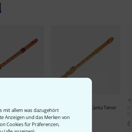
l
12
16
er
4427 Adris Dream
Mollenhauer
2446 Canta Tenor
M
is mit allem was dazugehört
Recorder
R
rte Anzeigen und das Merken von
585 €
6
von Cookies für Präferenzen,
u (
alle anzeigen
).
.044 €
-16%
UVP: 694 €
-