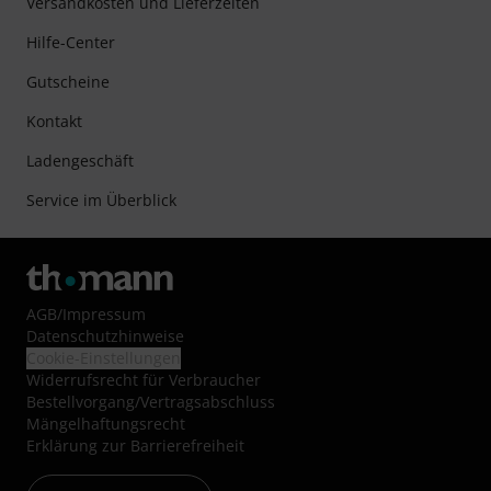
Versandkosten und Lieferzeiten
Hilfe-Center
Gutscheine
Kontakt
Ladengeschäft
Service im Überblick
AGB
/
Impressum
Datenschutzhinweise
Cookie-Einstellungen
Widerrufsrecht für Verbraucher
Bestellvorgang/Vertragsabschluss
Mängelhaftungsrecht
Erklärung zur Barrierefreiheit