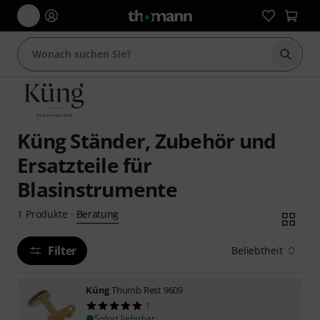
Suche 
Küng Ständer, Zubehör und
Ersatzteile für
Blasinstrumente
Beratung
1
Produkte
·
Filter
Beliebtheit
Küng
Thumb Rest 9609
1
Sofort lieferbar