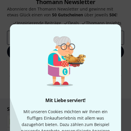
Thomann Newsletter
Abonniere den Thomann Newsletter und gewinne mit
etwas Glück einen von
50 Gutscheinen
über jeweils
50€
!
Inspirierende Beiträge
Deals
Thomann Insights
E-Mail-Adresse
*
Jetzt anmelden
Mit Klick auf „Jetzt anmelden“ stimmen Sie dem Erhalt von E-Mail-
Werbung und einer Messung des E-Mail-Nutzungsverhaltens zu. Die
Abmeldung ist jederzeit möglich. Weitere Informationen finden Sie in
unseren
Datenschutzhinweisen
.
* Pflichtfeld
Mit Liebe serviert!
Sicher einkaufen & bezahlen
Mit unseren Cookies möchten wir Ihnen ein
fluffiges Einkaufserlebnis mit allem was
dazugehört bieten. Dazu zählen zum Beispiel
passende Angebote, personalisierte Anzeigen