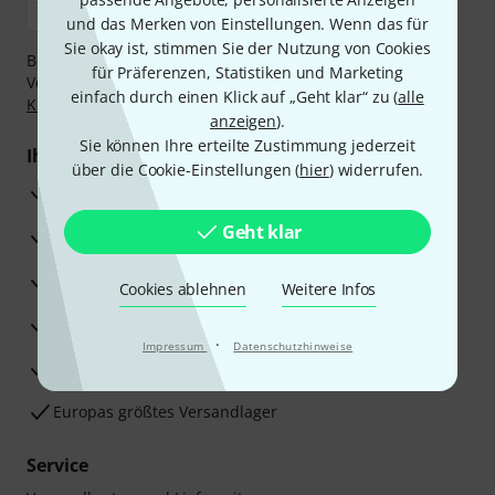
und das Merken von Einstellungen. Wenn das für
Sie okay ist, stimmen Sie der Nutzung von Cookies
Bezahlen Sie vertraulich und sicher per Nachnahme,
für Präferenzen, Statistiken und Marketing
Vorkasse, PayPal, Amazon Pay,
Klarna Sofort bezahlen
,
einfach durch einen Klick auf „Geht klar“ zu (
alle
Klarna Ratenzahlung
oder Kreditkarte.
anzeigen
).
Sie können Ihre erteilte Zustimmung jederzeit
Ihre Vorteile
über die Cookie-Einstellungen (
hier
) widerrufen.
3 Jahre Thomann Garantie
Geht klar
30 Tage Money-Back-Garantie
Reparaturservice
Cookies ablehnen
Weitere Infos
Beratung durch Fachexperten
·
Impressum
Datenschutzhinweise
Zufriedenheitsgarantie
Europas größtes Versandlager
Service