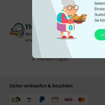
biete
Einste
Statis
Sie kö
Thomann Newsletter
Abonniere den Thomann Newsletter und
einen von
50 Gutscheinen
über jeweils
Inspirierende Beiträge
Deals
Thomann Insights
Sicher einkaufen & bezahlen