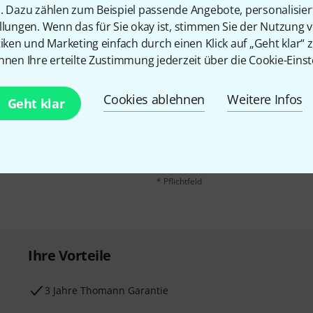
n. Dazu zählen zum Beispiel passende Angebote, personalisie
llungen. Wenn das für Sie okay ist, stimmen Sie der Nutzung 
tiken und Marketing einfach durch einen Klick auf „Geht klar“ z
nnen Ihre erteilte Zustimmung jederzeit über die Cookie-Einst
E-Mail-Adresse
*
Cookies ablehnen
Weitere Infos
 gewinne mit etwas Glück
Geht klar
50€
!
Mit Klick auf „Jetzt anmelden“ stimmen
Nutzungsverhaltens zu. Die Abmeldung is
Datenschutzhinweisen
.
* Pflichtfeld
Ihre Vorteile
3 Jahre Thomann Garantie