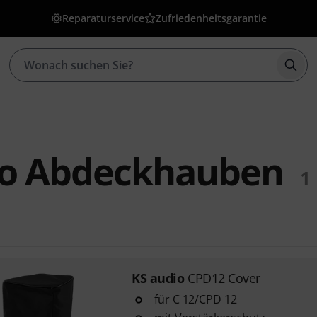
Reparaturservice
Zufriedenheitsgarantie
Such
io Abdeckhauben
1
KS audio
CPD12 Cover
für C 12/CPD 12