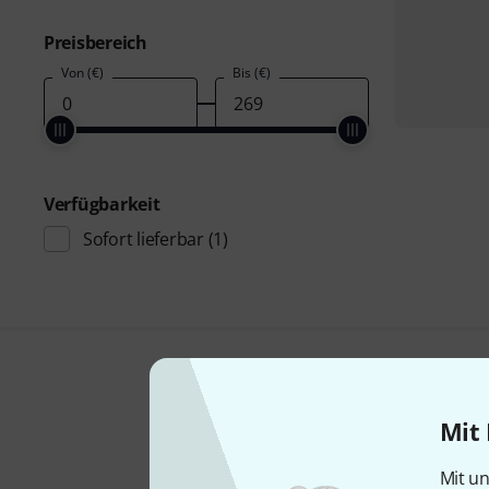
Preisbereich
Von (€)
Bis (€)
Verfügbarkeit
Sofort lieferbar
(1)
Mit 
Mit un