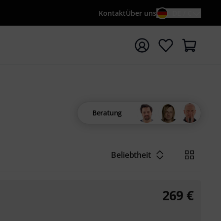
Kontakt
Über uns
DE / €
e mit Suchwort {searchTerm} starten
Beratung
Beliebtheit
269
€