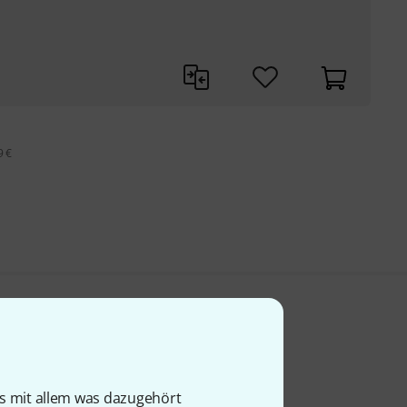
9 €
is mit allem was dazugehört