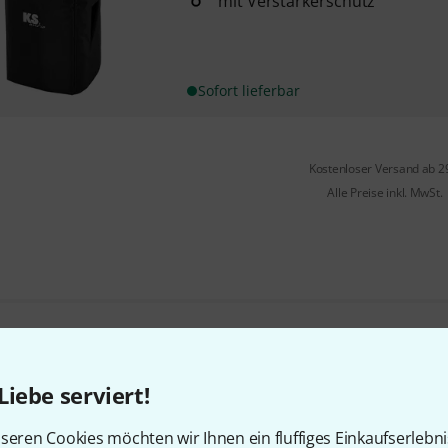
mit Verstärkerschutz
Sofort lieferbar
Kostenloser Versand ab 2
Alle Preise inkl. MwSt.
Gefällt Ihnen, was Sie sehen?
Liebe serviert!
Teilen
Hilfe & Feedback
seren Cookies möchten wir Ihnen ein fluffiges Einkaufserlebn