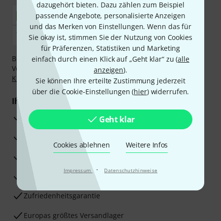
dazugehört bieten. Dazu zählen zum Beispiel
passende Angebote, personalisierte Anzeigen
und das Merken von Einstellungen. Wenn das für
Sie okay ist, stimmen Sie der Nutzung von Cookies
für Präferenzen, Statistiken und Marketing
Bezahlen Sie vertraulich und sicher per Nachnahme,
einfach durch einen Klick auf „Geht klar“ zu (
alle
Vorkasse, PayPal, Amazon Pay,
Klarna Sofort bezahlen
,
anzeigen
).
Klarna Ratenzahlung
oder Kreditkarte.
Sie können Ihre erteilte Zustimmung jederzeit
über die Cookie-Einstellungen (
hier
) widerrufen.
Ihre Vorteile
3 Jahre Thomann Garantie
Geht klar
30 Tage Money-Back-Garantie
Cookies ablehnen
Weitere Infos
Reparaturservice
·
Impressum
Datenschutzhinweise
Beratung durch Fachexperten
Zufriedenheitsgarantie
Europas größtes Versandlager