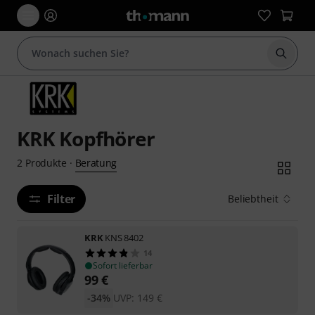
Suche 
KRK Kopfhörer
Beratung
2
Produkte
·
Filter
Beliebtheit
KRK
KNS 8402
14
Sofort lieferbar
99
€
-34%
UVP:
149
€