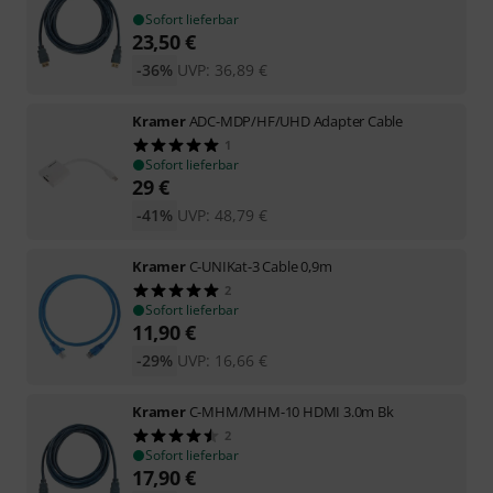
Sofort lieferbar
23,50
€
-36%
UVP:
36,89
€
Kramer
ADC-MDP/HF/UHD Adapter Cable
1
Sofort lieferbar
29
€
-41%
UVP:
48,79
€
Kramer
C-UNIKat-3 Cable 0,9m
2
Sofort lieferbar
11,90
€
-29%
UVP:
16,66
€
Kramer
C-MHM/MHM-10 HDMI 3.0m Bk
2
Sofort lieferbar
17,90
€