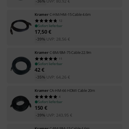
-36%
UVP:
80,92
€
Kramer
C-HM/HM-15 Cable 4.6m
12
Sofort lieferbar
17,50
€
-39%
UVP:
28,56
€
Kramer
C-BM/BM-75 Cable 22.9m
11
Sofort lieferbar
42
€
-35%
UVP:
64,26
€
Kramer
CA-HM-66 HDMI Cable 20m
4
Sofort lieferbar
150
€
-39%
UVP:
243,95
€
Kramer
C-BM/BM-15 Cable 4.6m