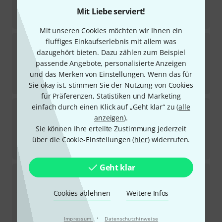
8,80
€
Mit Liebe serviert!
-43%
UVP:
15,47
€
Mit unseren Cookies möchten wir Ihnen ein
Kramer
C-BM/BM-25 Cable 7.6m
fluffiges Einkaufserlebnis mit allem was
1
dazugehört bieten. Dazu zählen zum Beispiel
Sofort lieferbar
passende Angebote, personalisierte Anzeigen
17,50
€
und das Merken von Einstellungen. Wenn das für
-36%
UVP:
27,37
€
Sie okay ist, stimmen Sie der Nutzung von Cookies
für Präferenzen, Statistiken und Marketing
Kramer
C-UNIKat-328 Cable 100.0m
einfach durch einen Klick auf „Geht klar“ zu (
alle
1
anzeigen
).
Sofort lieferbar
Sie können Ihre erteilte Zustimmung jederzeit
145
€
über die Cookie-Einstellungen (
hier
) widerrufen.
-32%
UVP:
214,20
€
Geht klar
Kramer
C-UNIKat-6 Cable 1.8m
Sofort lieferbar
Cookies ablehnen
Weitere Infos
13,50
€
-33%
UVP:
20,23
€
·
Impressum
Datenschutzhinweise