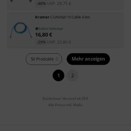
-40%
UVP:
29,75
€
Kramer
C-UNIKat-15 Cable 4.6m
Sofort lieferbar
16,80
€
-29%
UVP:
23,80
€
Mehr anzeigen
50 Produkte
1
2
Kostenloser Versand ab 29 €
Alle Preise inkl. MwSt.