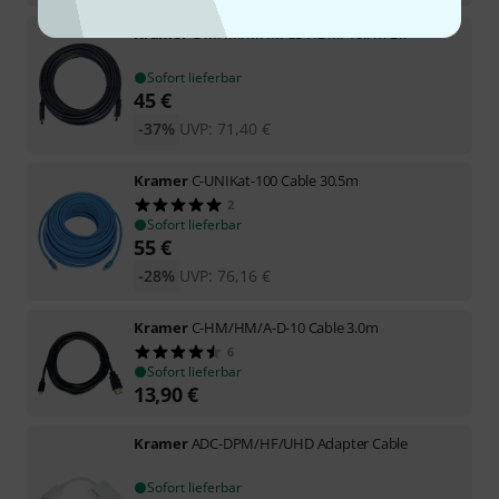
Kramer
C-MHM/MHM-35 HDMI 10.7m Bk
Sofort lieferbar
45
€
-37%
UVP:
71,40
€
Kramer
C-UNIKat-100 Cable 30.5m
2
Sofort lieferbar
55
€
-28%
UVP:
76,16
€
Kramer
C-HM/HM/A-D-10 Cable 3.0m
6
Sofort lieferbar
13,90
€
Kramer
ADC-DPM/HF/UHD Adapter Cable
Sofort lieferbar