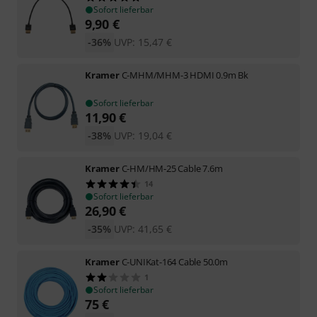
Sofort lieferbar
9,90
€
-36%
UVP:
15,47
€
Kramer
C-MHM/MHM-3 HDMI 0.9m Bk
Sofort lieferbar
11,90
€
-38%
UVP:
19,04
€
Kramer
C-HM/HM-25 Cable 7.6m
14
Sofort lieferbar
26,90
€
-35%
UVP:
41,65
€
Kramer
C-UNIKat-164 Cable 50.0m
1
Sofort lieferbar
75
€