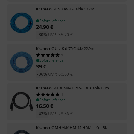
Kramer
C-UNIKat-35 Cable 10.7m
Sofort lieferbar
24,90
€
-30%
UVP:
35,70
€
Kramer
C-UNIKat-75 Cable 22.9m
1
Sofort lieferbar
39
€
-36%
UVP:
60,69
€
Kramer
C-MDPM/MDPM-6 DP Cable 1.8m
1
Sofort lieferbar
16,50
€
-42%
UVP:
28,56
€
Kramer
C-MHM/MHM-15 HDMI 4.6m Bk