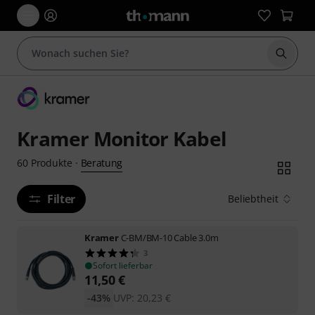
Suche 
Kramer Monitor Kabel
Beratung
60
Produkte
·
Filter
Beliebtheit
Kramer
C-BM/BM-10 Cable 3.0m
3
Sofort lieferbar
11,50
€
-43%
UVP:
20,23
€