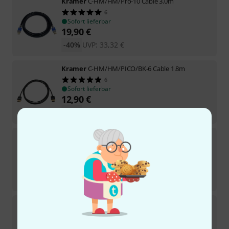
Kramer
C-HM/HM/Pro-10 Cable 3.0m
6
Sofort lieferbar
19,90
€
-40%
UVP:
33,32
€
Kramer
C-HM/HM/PICO/BK-6 Cable 1.8m
6
Sofort lieferbar
12,90
€
-28%
UVP:
17,85
€
Kramer
C-HM/HM/Pro-35 Cable 10.7m
1
Sofort lieferbar
49
€
-42%
UVP:
84,49
€
Kramer
C-HM/HM-3 Cable 0.9m
14
Sofort lieferbar