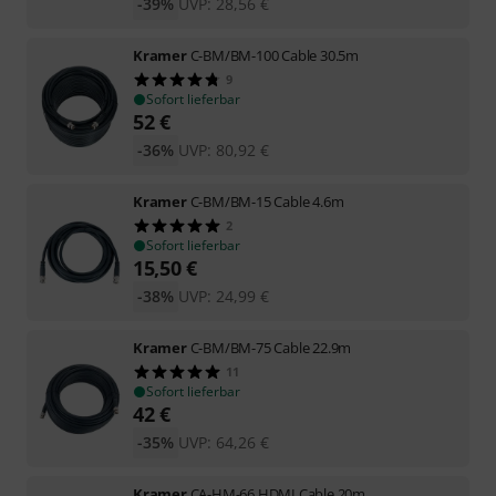
-39%
UVP:
28,56
€
Kramer
C-BM/BM-100 Cable 30.5m
9
Sofort lieferbar
52
€
-36%
UVP:
80,92
€
Kramer
C-BM/BM-15 Cable 4.6m
2
Sofort lieferbar
15,50
€
-38%
UVP:
24,99
€
Kramer
C-BM/BM-75 Cable 22.9m
11
Sofort lieferbar
42
€
-35%
UVP:
64,26
€
Kramer
CA-HM-66 HDMI Cable 20m