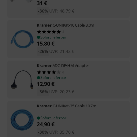
31
€
-36%
UVP:
48,79
€
Kramer
C-UNIKat-10 Cable 3.0m
2
Sofort lieferbar
15,80
€
-26%
UVP:
21,42
€
Kramer
ADC-DF/HM Adapter
6
Sofort lieferbar
12,90
€
-36%
UVP:
20,23
€
Kramer
C-UNIKat-35 Cable 10.7m
Sofort lieferbar
24,90
€
-30%
UVP:
35,70
€