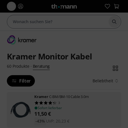
Suche 
Kramer Monitor Kabel
Beratung
60
Produkte
·
Filter
Beliebtheit
Kramer
C-BM/BM-10 Cable 3.0m
3
Sofort lieferbar
11,50
€
-43%
UVP:
20,23
€