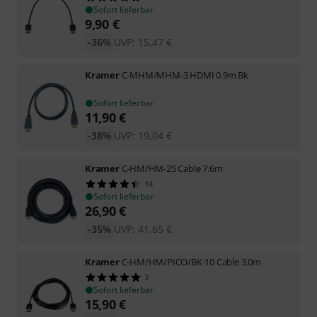
Sofort lieferbar
9,90
€
-36%
UVP:
15,47
€
Kramer
C-MHM/MHM-3 HDMI 0.9m Bk
Sofort lieferbar
11,90
€
-38%
UVP:
19,04
€
Kramer
C-HM/HM-25 Cable 7.6m
14
Sofort lieferbar
26,90
€
-35%
UVP:
41,65
€
Kramer
C-HM/HM/PICO/BK-10 Cable 3.0m
3
Sofort lieferbar
15,90
€