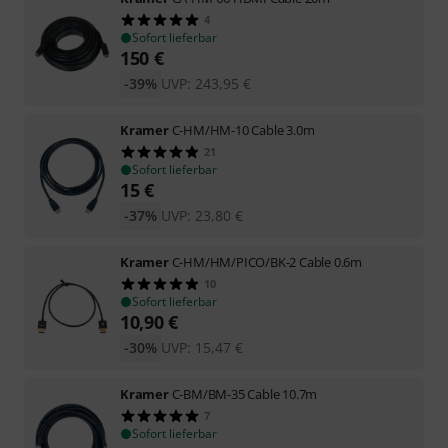
4
Sofort lieferbar
150
€
-39%
UVP:
243,95
€
Kramer
C-HM/HM-10 Cable 3.0m
21
Sofort lieferbar
15
€
-37%
UVP:
23,80
€
Kramer
C-HM/HM/PICO/BK-2 Cable 0.6m
10
Sofort lieferbar
10,90
€
-30%
UVP:
15,47
€
Kramer
C-BM/BM-35 Cable 10.7m
7
Sofort lieferbar