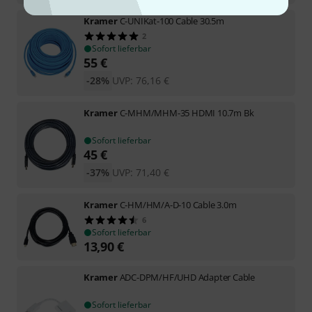
Kramer
C-UNIKat-100 Cable 30.5m
2
Sofort lieferbar
55
€
-28%
UVP:
76,16
€
Kramer
C-MHM/MHM-35 HDMI 10.7m Bk
Sofort lieferbar
45
€
-37%
UVP:
71,40
€
Kramer
C-HM/HM/A-D-10 Cable 3.0m
6
Sofort lieferbar
13,90
€
Kramer
ADC-DPM/HF/UHD Adapter Cable
Sofort lieferbar