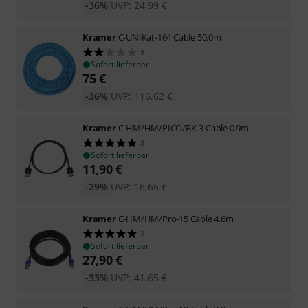
-36%
UVP:
24,99
€
Kramer
C-UNIKat-164 Cable 50.0m
1
Sofort lieferbar
75
€
-36%
UVP:
116,62
€
Kramer
C-HM/HM/PICO/BK-3 Cable 0.9m
3
Sofort lieferbar
11,90
€
-29%
UVP:
16,66
€
Kramer
C-HM/HM/Pro-15 Cable 4.6m
2
Sofort lieferbar
27,90
€
-33%
UVP:
41,65
€