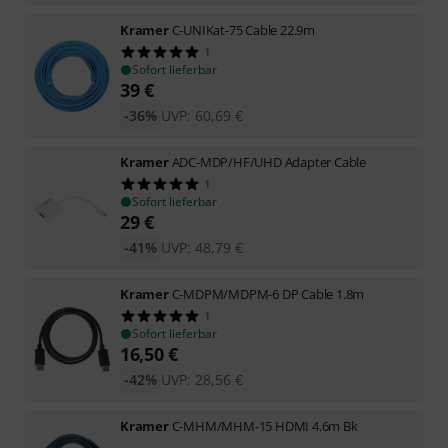
Kramer
C-UNIKat-75 Cable 22.9m
1
Sofort lieferbar
39
€
-36%
UVP:
60,69
€
Kramer
ADC-MDP/HF/UHD Adapter Cable
1
Sofort lieferbar
29
€
-41%
UVP:
48,79
€
Kramer
C-MDPM/MDPM-6 DP Cable 1.8m
1
Sofort lieferbar
16,50
€
-42%
UVP:
28,56
€
Kramer
C-MHM/MHM-15 HDMI 4.6m Bk