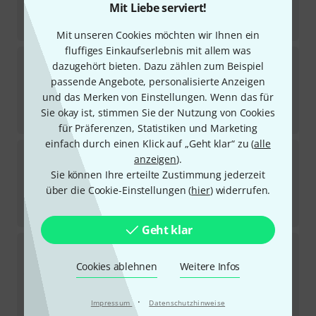
8,80
€
Mit Liebe serviert!
-43%
UVP:
15,47
€
Mit unseren Cookies möchten wir Ihnen ein
fluffiges Einkaufserlebnis mit allem was
Kramer
C-BM/BM-25 Cable 7.6m
dazugehört bieten. Dazu zählen zum Beispiel
1
passende Angebote, personalisierte Anzeigen
Sofort lieferbar
und das Merken von Einstellungen. Wenn das für
17,50
€
Sie okay ist, stimmen Sie der Nutzung von Cookies
-36%
UVP:
27,37
€
für Präferenzen, Statistiken und Marketing
einfach durch einen Klick auf „Geht klar“ zu (
alle
Kramer
C-UNIKat-328 Cable 100.0m
anzeigen
).
1
Sie können Ihre erteilte Zustimmung jederzeit
Sofort lieferbar
über die Cookie-Einstellungen (
hier
) widerrufen.
145
€
-32%
UVP:
214,20
€
Geht klar
Kramer
C-UNIKat-6 Cable 1.8m
Cookies ablehnen
Weitere Infos
Sofort lieferbar
13,50
€
·
-33%
UVP:
20,23
€
Impressum
Datenschutzhinweise