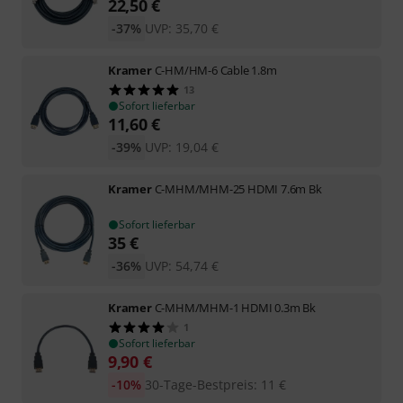
22,50
€
-37%
UVP:
35,70
€
Kramer
C-HM/HM-6 Cable 1.8m
13
Sofort lieferbar
11,60
€
-39%
UVP:
19,04
€
Kramer
C-MHM/MHM-25 HDMI 7.6m Bk
Sofort lieferbar
35
€
-36%
UVP:
54,74
€
Kramer
C-MHM/MHM-1 HDMI 0.3m Bk
1
Sofort lieferbar
9,90
€
-10%
30-Tage-Bestpreis
:
11
€