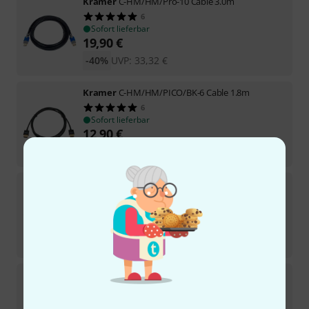
Kramer
C-HM/HM/Pro-10 Cable 3.0m
6
Sofort lieferbar
19,90
€
-40%
UVP:
33,32
€
Kramer
C-HM/HM/PICO/BK-6 Cable 1.8m
6
Sofort lieferbar
12,90
€
-28%
UVP:
17,85
€
Kramer
C-HM/HM/Pro-35 Cable 10.7m
1
Sofort lieferbar
49
€
-42%
UVP:
84,49
€
Kramer
C-HM/HM-3 Cable 0.9m
14
Sofort lieferbar