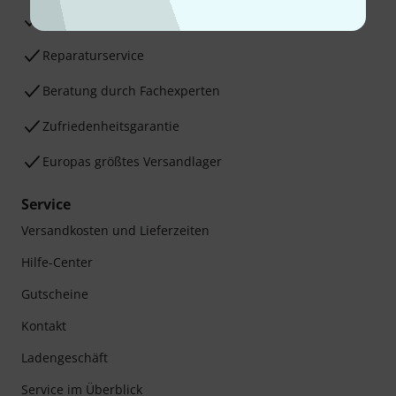
30 Tage Money-Back-Garantie
Reparaturservice
Beratung durch Fachexperten
Zufriedenheitsgarantie
Europas größtes Versandlager
Service
Versandkosten und Lieferzeiten
Hilfe-Center
Gutscheine
Kontakt
Ladengeschäft
Service im Überblick