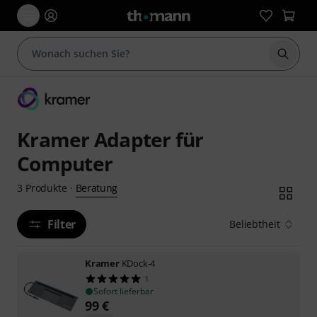
Suche 
Kramer Adapter für
Computer
Beratung
3
Produkte
·
Filter
Beliebtheit
Kramer
KDock-4
1
Sofort lieferbar
99
€