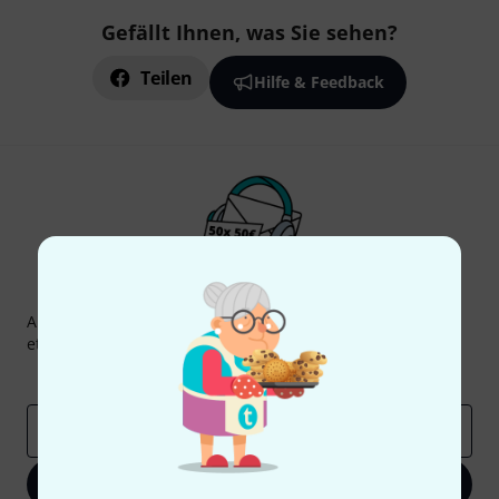
Gefällt Ihnen, was Sie sehen?
Teilen
Hilfe & Feedback
Thomann Newsletter
Abonniere den Thomann Newsletter und gewinne mit
etwas Glück einen von
50 Gutscheinen
über jeweils
50€
!
Inspirierende Beiträge
Deals
Thomann Insights
E-Mail-Adresse
*
Jetzt anmelden