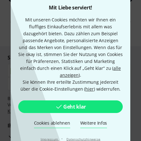
Mit Liebe serviert!
Mit Klick auf „Jetzt anmelden“ stimmen Sie dem Erhalt von E-Mail-
Werbung und einer Messung des E-Mail-Nutzungsverhaltens zu. Die
Mit unseren Cookies möchten wir Ihnen ein
Abmeldung ist jederzeit möglich. Weitere Informationen finden Sie in
unseren
Datenschutzhinweisen
.
fluffiges Einkaufserlebnis mit allem was
dazugehört bieten. Dazu zählen zum Beispiel
* Pflichtfeld
passende Angebote, personalisierte Anzeigen
und das Merken von Einstellungen. Wenn das für
Sie okay ist, stimmen Sie der Nutzung von Cookies
Sicher einkaufen & bezahlen
für Präferenzen, Statistiken und Marketing
einfach durch einen Klick auf „Geht klar“ zu (
alle
anzeigen
).
Sie können Ihre erteilte Zustimmung jederzeit
über die Cookie-Einstellungen (
hier
) widerrufen.
Bezahlen Sie vertraulich und sicher per Nachnahme,
Vorkasse, PayPal, Amazon Pay,
Klarna Sofort bezahlen
,
Geht klar
Klarna Ratenzahlung
oder Kreditkarte.
Cookies ablehnen
Weitere Infos
Ihre Vorteile
3 Jahre Thomann Garantie
·
Impressum
Datenschutzhinweise