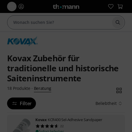
Suche 
Kovax Zubehör für
traditionelle und historische
Saiteninstrumente
Beratung
18
Produkte
·
Filter
Beliebtheit
Kovax
KCR400 Sel-Adhesive Sandpaper
22
Sofort lieferbar