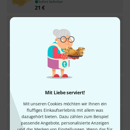
Sofort lieferbar
21
€
Kovax
Assilex ST Sheets K3000
Sofort lieferbar
24,90
€
Kovax
Assilex Soft Hand Pad
2
Sofort lieferbar
12,90
€
Kovax
Assilex InterfaceHandSandBlock
Mit Liebe serviert!
Sofort lieferbar
12,90
€
Mit unseren Cookies möchten wir Ihnen ein
fluffiges Einkaufserlebnis mit allem was
Kovax
Assilex ST Sheets K240
dazugehört bieten. Dazu zählen zum Beispiel
1
Sofort lieferbar
passende Angebote, personalisierte Anzeigen
22,90
€
und das Merken von Einstellungen. Wenn das für