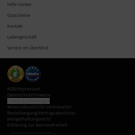
Hilfe-Center
Gutscheine
Kontakt
Ladengeschäft
Service im Überblick
AGB
/
Impressum
Datenschutzhinweise
Cookie-Einstellungen
Widerrufsrecht für Verbraucher
Bestellvorgang/Vertragsabschluss
Mängelhaftungsrecht
Erklärung zur Barrierefreiheit