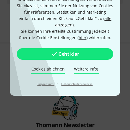
Sie okay ist, stimmen Sie der Nutzung von Cookies
für Präferenzen, Statistiken und Marketing
Kostenloser Versand ab 29 €
einfach durch einen Klick auf „Geht klar“ zu (
alle
Alle Preise inkl. MwSt.
anzeigen
).
Sie können Ihre erteilte Zustimmung jederzeit
über die Cookie-Einstellungen (
hier
) widerrufen.
Geht klar
Gefällt Ihnen, was Sie sehen?
Teilen
Cookies ablehnen
Weitere Infos
Hilfe & Feedback
·
Impressum
Datenschutzhinweise
Thomann Newsletter