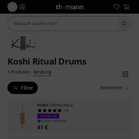
Suche 
Koshi Ritual Drums
Beratung
6
Produkte
·
Filter
Beliebtheit
Koshi
Chimes Aqua
419
TOP-SELLER
Sofort lieferbar
41
€