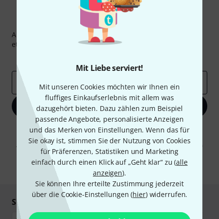
Thomann Newsletter
Abonniere den Thomann Newsletter und gewinne mit
etwas Glück einen von
50 Gutscheinen
über jeweils
50€
!
Inspirierende Beiträge
Deals
Thomann Insights
Mit Liebe serviert!
E-Mail-Adresse
*
Mit unseren Cookies möchten wir Ihnen ein
fluffiges Einkaufserlebnis mit allem was
Jetzt anmelden
dazugehört bieten. Dazu zählen zum Beispiel
passende Angebote, personalisierte Anzeigen
Mit Klick auf „Jetzt anmelden“ stimmen Sie dem Erhalt von E-Mail-
und das Merken von Einstellungen. Wenn das für
Werbung und einer Messung des E-Mail-Nutzungsverhaltens zu. Die
Sie okay ist, stimmen Sie der Nutzung von Cookies
Abmeldung ist jederzeit möglich. Weitere Informationen finden Sie in
für Präferenzen, Statistiken und Marketing
unseren
Datenschutzhinweisen
.
einfach durch einen Klick auf „Geht klar“ zu (
alle
* Pflichtfeld
anzeigen
).
Sie können Ihre erteilte Zustimmung jederzeit
über die Cookie-Einstellungen (
hier
) widerrufen.
Sicher einkaufen & bezahlen