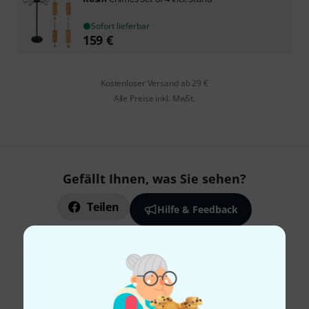
Sofort lieferbar
159
€
Kostenloser Versand ab 29 €
Alle Preise inkl. MwSt.
Gefällt Ihnen, was Sie sehen?
Teilen
Hilfe & Feedback