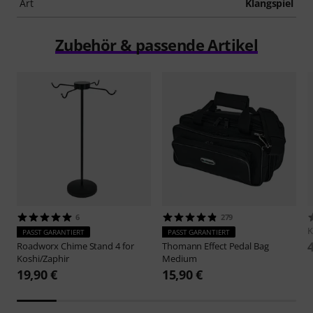
Art
Klangspiel
Zubehör & passende Artikel
6
279
K
PASST GARANTIERT
PASST GARANTIERT
Roadworx
Chime Stand 4 for
Thomann
Effect Pedal Bag
Koshi/Zaphir
Medium
19,90 €
15,90 €