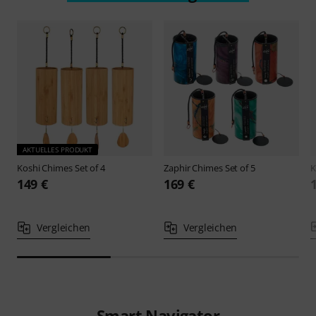
AKTUELLES PRODUKT
Koshi
Chimes Set of 4
Zaphir
Chimes Set of 5
K
149 €
169 €
Vergleichen
Vergleichen
Smart Navigator