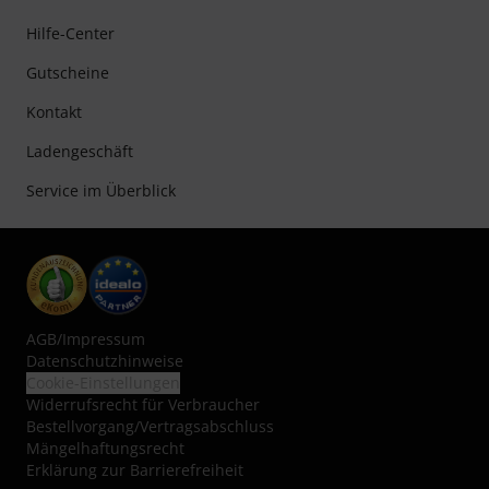
Hilfe-Center
Gutscheine
Kontakt
Ladengeschäft
Service im Überblick
AGB
/
Impressum
Datenschutzhinweise
Cookie-Einstellungen
Widerrufsrecht für Verbraucher
Bestellvorgang/Vertragsabschluss
Mängelhaftungsrecht
Erklärung zur Barrierefreiheit